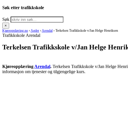
Søk etter trafikkskole
Søk
×
Kjøreopplæring.no
›
Agder
›
Arendal
›
Terkelsen Trafikkskole v/Jan Helge Henriksen
Trafikkskole Arendal
Terkelsen Trafikkskole v/Jan Helge Henri
Kjøreopplæring
Arendal
.
Terkelsen Trafikkskole v/Jan Helge Henrik
informasjon om tjenester og tilgjengelige kurs.
RING KJØRESKOLE