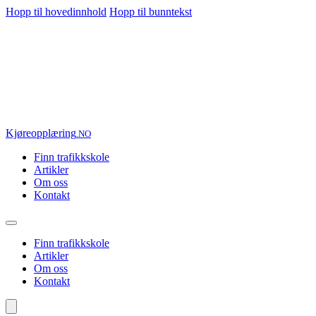
Hopp til hovedinnhold
Hopp til bunntekst
Kjøre
opplæring
.NO
Finn trafikkskole
Artikler
Om oss
Kontakt
Finn trafikkskole
Artikler
Om oss
Kontakt