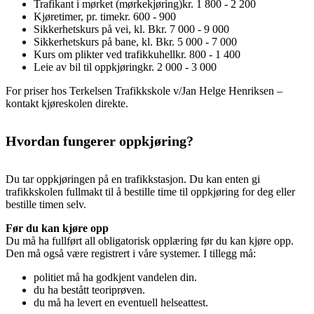
Trafikant i mørket (mørkekjøring)
kr. 1 800 - 2 200
Kjøretimer, pr. time
kr. 600 - 900
Sikkerhetskurs på vei, kl. B
kr. 7 000 - 9 000
Sikkerhetskurs på bane, kl. B
kr. 5 000 - 7 000
Kurs om plikter ved trafikkuhell
kr. 800 - 1 400
Leie av bil til oppkjøring
kr. 2 000 - 3 000
For priser hos Terkelsen Trafikkskole v/Jan Helge Henriksen –
kontakt kjøreskolen direkte.
Hvordan fungerer oppkjøring?
Du tar oppkjøringen på en trafikkstasjon. Du kan enten gi
trafikkskolen fullmakt til å bestille time til oppkjøring for deg eller
bestille timen selv.
Før du kan kjøre opp
Du må ha fullført all obligatorisk opplæring før du kan kjøre opp.
Den må også være registrert i våre systemer. I tillegg må:
politiet må ha godkjent vandelen din.
du ha bestått teoriprøven.
du må ha levert en eventuell helseattest.