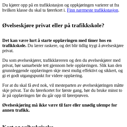
Du kjører opp på en trafikkstasjon og oppkjøringen varierer ut fra
hvilken klasse du skal ta førerkort i.
Finn nærmeste trafikkstasjon
.
Øvelseskjøre privat eller på trafikkskole?
Det kan være lurt å starte opplæringen med timer hos en
trafikkskole.
Du lærer raskere, og det blir tidlig trygt å øvelseskjøre
privat.
Du som øvelseskjører, trafikklæreren og den du øvelseskjører med
privat, bør samarbeide tett gjennom hele opplæringen. Slik kan den
grunnleggende opplæringen skje mest mulig effektivt og sikkert, og
gi et godt utgangspunkt for videre opplæring.
For at du skal få øvd nok, vil mesteparten av øvelseskjøringen måtte
skje privat. Tar du førerkortet for første gang, bør du bruke minst to
år på opplæringen før du går opp til førerprøven.
Øvelseskjøring må ikke være til fare eller unødig ulempe for
annen trafikk.