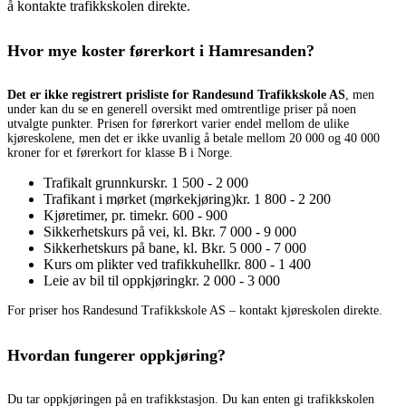
å kontakte trafikkskolen direkte.
Hvor mye koster førerkort i Hamresanden?
Det er ikke registrert prisliste for Randesund Trafikkskole AS
, men
under kan du se en generell oversikt med omtrentlige priser på noen
utvalgte punkter. Prisen for førerkort varier endel mellom de ulike
kjøreskolene, men det er ikke uvanlig å betale mellom 20 000 og 40 000
kroner for et førerkort for klasse B i Norge.
Trafikalt grunnkurs
kr. 1 500 - 2 000
Trafikant i mørket (mørkekjøring)
kr. 1 800 - 2 200
Kjøretimer, pr. time
kr. 600 - 900
Sikkerhetskurs på vei, kl. B
kr. 7 000 - 9 000
Sikkerhetskurs på bane, kl. B
kr. 5 000 - 7 000
Kurs om plikter ved trafikkuhell
kr. 800 - 1 400
Leie av bil til oppkjøring
kr. 2 000 - 3 000
For priser hos Randesund Trafikkskole AS – kontakt kjøreskolen direkte.
Hvordan fungerer oppkjøring?
Du tar oppkjøringen på en trafikkstasjon. Du kan enten gi trafikkskolen