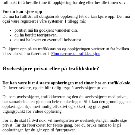
fullmakt til å bestille time til oppkjøring for deg eller bestille timen selv.
Før du kan kjøre opp
Du må ha fullført all obligatorisk opplæring før du kan kjøre opp. Den må
også være registrert i våre systemer. I tillegg må:
politiet må ha godkjent vandelen din.
du ha bestått teoriprøven.
du må ha levert en eventuell helseattest.
Du kjører opp på en trafikkstasjon og oppkjøringen varierer ut fra hvilken
klasse du skal ta førerkort i.
Finn nærmeste trafikkstasjon
.
Øvelseskjøre privat eller på trafikkskole?
Det kan være lurt å starte opplæringen med timer hos en trafikkskole.
Du lærer raskere, og det blir tidlig trygt å øvelseskjøre privat.
Du som øvelseskjører, trafikklæreren og den du øvelseskjører med privat,
bør samarbeide tett gjennom hele opplæringen. Slik kan den grunnleggende
opplæringen skje mest mulig effektivt og sikkert, og gi et godt
utgangspunkt for videre opplæring.
For at du skal få øvd nok, vil mesteparten av øvelseskjøringen måtte skje
privat. Tar du førerkortet for første gang, bør du bruke minst to år på
opplæringen før du går opp til førerprøven.