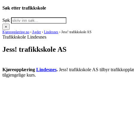
Søk etter trafikkskole
Søk
×
Kjøreopplæring.no
›
Agder
›
Lindesnes
›
Jess! trafikkskole AS
Trafikkskole Lindesnes
Jess! trafikkskole AS
Kjøreopplæring
Lindesnes
.
Jess! trafikkskole AS tilbyr trafikkoppl
tilgjengelige kurs.
RING KJØRESKOLE