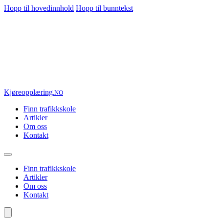
Hopp til hovedinnhold
Hopp til bunntekst
Kjøre
opplæring
.NO
Finn trafikkskole
Artikler
Om oss
Kontakt
Finn trafikkskole
Artikler
Om oss
Kontakt