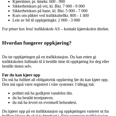
Kjøretimer, pr. time
kr. 600 - 900
Sikkerhetskurs på vei, kl. B
kr. 7 000 - 9 000
Sikkerhetskurs på bane, kl. B
kr. 5 000 - 7 000
Kurs om plikter ved trafikkuhell
kr. 800 - 1 400
Leie av bil til oppkjøring
kr. 2 000 - 3 000
For priser hos Jess! trafikkskole AS – kontakt kjøreskolen direkte.
Hvordan fungerer oppkjøring?
Du tar oppkjøringen på en trafikkstasjon. Du kan enten gi
trafikkskolen fullmakt til å bestille time til oppkjøring for deg eller
bestille timen selv.
Før du kan kjøre opp
Du må ha fullført all obligatorisk opplæring før du kan kjøre opp.
Den må også være registrert i våre systemer. I tillegg må:
politiet må ha godkjent vandelen din.
du ha bestått teoriprøven.
du må ha levert en eventuell helseattest.
Du kjører opp på en trafikkstasjon og oppkjøringen varierer ut fra
hvilken klasse du skal ta førerkort i.
Finn nærmeste trafikkstasjon
.