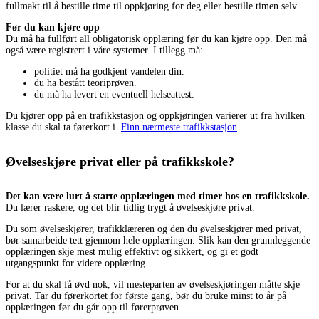
fullmakt til å bestille time til oppkjøring for deg eller bestille timen selv.
Før du kan kjøre opp
Du må ha fullført all obligatorisk opplæring før du kan kjøre opp. Den må
også være registrert i våre systemer. I tillegg må:
politiet må ha godkjent vandelen din.
du ha bestått teoriprøven.
du må ha levert en eventuell helseattest.
Du kjører opp på en trafikkstasjon og oppkjøringen varierer ut fra hvilken
klasse du skal ta førerkort i.
Finn nærmeste trafikkstasjon
.
Øvelseskjøre privat eller på trafikkskole?
Det kan være lurt å starte opplæringen med timer hos en trafikkskole.
Du lærer raskere, og det blir tidlig trygt å øvelseskjøre privat.
Du som øvelseskjører, trafikklæreren og den du øvelseskjører med privat,
bør samarbeide tett gjennom hele opplæringen. Slik kan den grunnleggende
opplæringen skje mest mulig effektivt og sikkert, og gi et godt
utgangspunkt for videre opplæring.
For at du skal få øvd nok, vil mesteparten av øvelseskjøringen måtte skje
privat. Tar du førerkortet for første gang, bør du bruke minst to år på
opplæringen før du går opp til førerprøven.