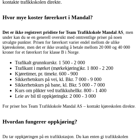
kontakte trafikkskolen direkte.
Hvor mye koster førerkort i Mandal?
Det er ikke registrert prisliste for Team Trafikkskole Mandal AS
, men
under kan du se en generell oversikt med omtrentlige priser på noen
utvalgte punkter. Prisen for førerkort varier endel mellom de ulike
kjøreskolene, men det er ikke uvanlig å betale mellom 20 000 og 40 000
kroner for et førerkort for klasse B i Norge.
Trafikalt grunnkurs
kr. 1 500 - 2 000
Trafikant i mørket (mørkekjøring)
kr. 1 800 - 2 200
Kjøretimer, pr. time
kr. 600 - 900
Sikkerhetskurs på vei, kl. B
kr. 7 000 - 9 000
Sikkerhetskurs på bane, kl. B
kr. 5 000 - 7 000
Kurs om plikter ved trafikkuhell
kr. 800 - 1 400
Leie av bil til oppkjøring
kr. 2 000 - 3 000
For priser hos Team Trafikkskole Mandal AS – kontakt kjøreskolen direkte.
Hvordan fungerer oppkjøring?
Du tar oppkjøringen på en trafikkstasjon. Du kan enten gi trafikkskolen