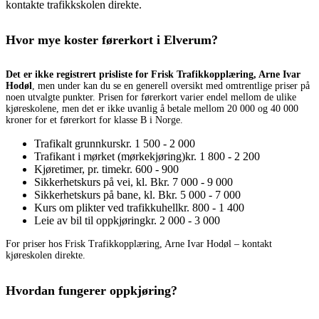
kontakte trafikkskolen direkte.
Hvor mye koster førerkort i Elverum?
Det er ikke registrert prisliste for Frisk Trafikkopplæring, Arne Ivar
Hodøl
, men under kan du se en generell oversikt med omtrentlige priser på
noen utvalgte punkter. Prisen for førerkort varier endel mellom de ulike
kjøreskolene, men det er ikke uvanlig å betale mellom 20 000 og 40 000
kroner for et førerkort for klasse B i Norge.
Trafikalt grunnkurs
kr. 1 500 - 2 000
Trafikant i mørket (mørkekjøring)
kr. 1 800 - 2 200
Kjøretimer, pr. time
kr. 600 - 900
Sikkerhetskurs på vei, kl. B
kr. 7 000 - 9 000
Sikkerhetskurs på bane, kl. B
kr. 5 000 - 7 000
Kurs om plikter ved trafikkuhell
kr. 800 - 1 400
Leie av bil til oppkjøring
kr. 2 000 - 3 000
For priser hos Frisk Trafikkopplæring, Arne Ivar Hodøl – kontakt
kjøreskolen direkte.
Hvordan fungerer oppkjøring?