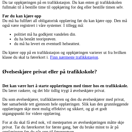
Du tar oppkjøringen på en trafikkstasjon. Du kan enten gi trafikkskolen
fullmakt til å bestille time til oppkjøring for deg eller bestille timen selv.
Før du kan kjøre opp
Du må ha fullført all obligatorisk opplæring før du kan kjøre opp. Den må
også være registrert i våre systemer. I tillegg må:
politiet må ha godkjent vandelen din.
du ha bestått teoriprøven.
du må ha levert en eventuell helseattest.
Du kjører opp på en trafikkstasjon og oppkjøringen varierer ut fra hvilken
klasse du skal ta førerkort i.
Finn nærmeste trafikkstasjon
.
Øvelseskjøre privat eller på trafikkskole?
Det kan være lurt å starte opplæringen med timer hos en trafikkskole.
Du lærer raskere, og det blir tidlig trygt å øvelseskjøre privat.
Du som øvelseskjører, trafikklæreren og den du øvelseskjører med privat,
bør samarbeide tett gjennom hele opplæringen. Slik kan den grunnleggende
opplæringen skje mest mulig effektivt og sikkert, og gi et godt
utgangspunkt for videre opplæring.
For at du skal få øvd nok, vil mesteparten av øvelseskjøringen måtte skje
privat. Tar du førerkortet for første gang, bør du bruke minst to år på
opplæringen før du går opp til førerprøven.