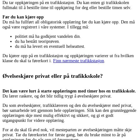
Du tar oppkjøringen på en trafikkstasjon. Du kan enten gi trafikkskolen
fullmakt til å bestille time til oppkjøring for deg eller bestille timen selv.
Før du kan kjøre opp
Du må ha fullført all obligatorisk opplæring før du kan kjøre opp. Den må
også være registrert i våre systemer. I tillegg må:
politiet må ha godkjent vandelen din.
du ha bestått teoriprøven.
du må ha levert en eventuell helseattest.
Du kjører opp på en trafikkstasjon og oppkjøringen varierer ut fra hvilken
klasse du skal ta førerkort i.
Finn nærmeste trafikkstasjon
.
Øvelseskjøre privat eller på trafikkskole?
Det kan være lurt å starte opplæringen med timer hos en trafikkskole.
Du lærer raskere, og det blir tidlig trygt å øvelseskjøre privat.
Du som øvelseskjører, trafikklæreren og den du øvelseskjører med privat,
bør samarbeide tett gjennom hele opplæringen. Slik kan den grunnleggende
opplæringen skje mest mulig effektivt og sikkert, og gi et godt
utgangspunkt for videre opplæring.
For at du skal få øvd nok, vil mesteparten av øvelseskjøringen måtte skje
privat. Tar du førerkortet for første gang, bør du bruke minst to år på
opplæringen før du går opp til førerprøven.