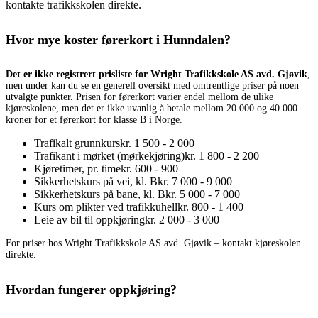
kontakte trafikkskolen direkte.
Hvor mye koster førerkort i Hunndalen?
Det er ikke registrert prisliste for Wright Trafikkskole AS avd. Gjøvik
,
men under kan du se en generell oversikt med omtrentlige priser på noen
utvalgte punkter. Prisen for førerkort varier endel mellom de ulike
kjøreskolene, men det er ikke uvanlig å betale mellom 20 000 og 40 000
kroner for et førerkort for klasse B i Norge.
Trafikalt grunnkurs
kr. 1 500 - 2 000
Trafikant i mørket (mørkekjøring)
kr. 1 800 - 2 200
Kjøretimer, pr. time
kr. 600 - 900
Sikkerhetskurs på vei, kl. B
kr. 7 000 - 9 000
Sikkerhetskurs på bane, kl. B
kr. 5 000 - 7 000
Kurs om plikter ved trafikkuhell
kr. 800 - 1 400
Leie av bil til oppkjøring
kr. 2 000 - 3 000
For priser hos Wright Trafikkskole AS avd. Gjøvik – kontakt kjøreskolen
direkte.
Hvordan fungerer oppkjøring?