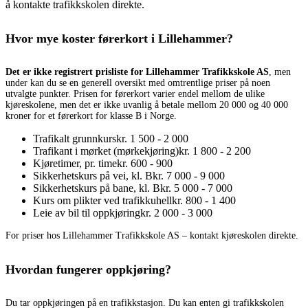
å kontakte trafikkskolen direkte.
Hvor mye koster førerkort i Lillehammer?
Det er ikke registrert prisliste for Lillehammer Trafikkskole AS
, men
under kan du se en generell oversikt med omtrentlige priser på noen
utvalgte punkter. Prisen for førerkort varier endel mellom de ulike
kjøreskolene, men det er ikke uvanlig å betale mellom 20 000 og 40 000
kroner for et førerkort for klasse B i Norge.
Trafikalt grunnkurs
kr. 1 500 - 2 000
Trafikant i mørket (mørkekjøring)
kr. 1 800 - 2 200
Kjøretimer, pr. time
kr. 600 - 900
Sikkerhetskurs på vei, kl. B
kr. 7 000 - 9 000
Sikkerhetskurs på bane, kl. B
kr. 5 000 - 7 000
Kurs om plikter ved trafikkuhell
kr. 800 - 1 400
Leie av bil til oppkjøring
kr. 2 000 - 3 000
For priser hos Lillehammer Trafikkskole AS – kontakt kjøreskolen direkte.
Hvordan fungerer oppkjøring?
Du tar oppkjøringen på en trafikkstasjon. Du kan enten gi trafikkskolen