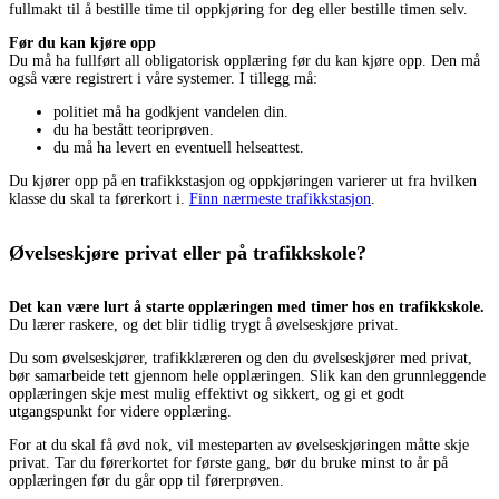
fullmakt til å bestille time til oppkjøring for deg eller bestille timen selv.
Før du kan kjøre opp
Du må ha fullført all obligatorisk opplæring før du kan kjøre opp. Den må
også være registrert i våre systemer. I tillegg må:
politiet må ha godkjent vandelen din.
du ha bestått teoriprøven.
du må ha levert en eventuell helseattest.
Du kjører opp på en trafikkstasjon og oppkjøringen varierer ut fra hvilken
klasse du skal ta førerkort i.
Finn nærmeste trafikkstasjon
.
Øvelseskjøre privat eller på trafikkskole?
Det kan være lurt å starte opplæringen med timer hos en trafikkskole.
Du lærer raskere, og det blir tidlig trygt å øvelseskjøre privat.
Du som øvelseskjører, trafikklæreren og den du øvelseskjører med privat,
bør samarbeide tett gjennom hele opplæringen. Slik kan den grunnleggende
opplæringen skje mest mulig effektivt og sikkert, og gi et godt
utgangspunkt for videre opplæring.
For at du skal få øvd nok, vil mesteparten av øvelseskjøringen måtte skje
privat. Tar du førerkortet for første gang, bør du bruke minst to år på
opplæringen før du går opp til førerprøven.