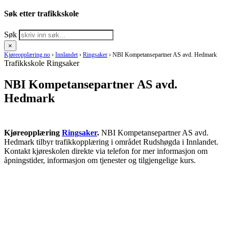
Søk etter trafikkskole
Søk
×
Kjøreopplæring.no
›
Innlandet
›
Ringsaker
›
NBI Kompetansepartner AS avd. Hedmark
Trafikkskole Ringsaker
NBI Kompetansepartner AS avd.
Hedmark
Kjøreopplæring
Ringsaker
.
NBI Kompetansepartner AS avd.
Hedmark tilbyr trafikkopplæring i området Rudshøgda i Innlandet.
Kontakt kjøreskolen direkte via telefon for mer informasjon om
åpningstider, informasjon om tjenester og tilgjengelige kurs.
RING KJØRESKOLE