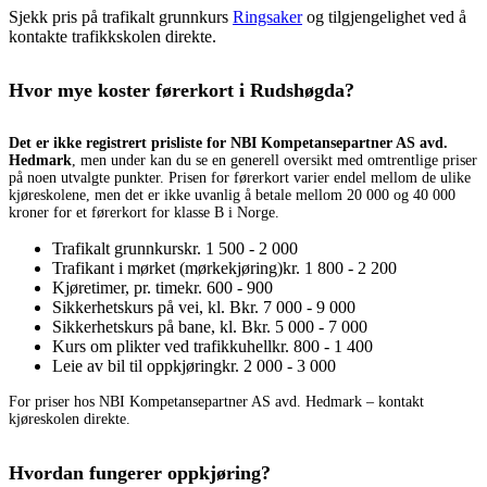
Sjekk pris på trafikalt grunnkurs
Ringsaker
og tilgjengelighet ved å
kontakte trafikkskolen direkte.
Hvor mye koster førerkort i Rudshøgda?
Det er ikke registrert prisliste for NBI Kompetansepartner AS avd.
Hedmark
, men under kan du se en generell oversikt med omtrentlige priser
på noen utvalgte punkter. Prisen for førerkort varier endel mellom de ulike
kjøreskolene, men det er ikke uvanlig å betale mellom 20 000 og 40 000
kroner for et førerkort for klasse B i Norge.
Trafikalt grunnkurs
kr. 1 500 - 2 000
Trafikant i mørket (mørkekjøring)
kr. 1 800 - 2 200
Kjøretimer, pr. time
kr. 600 - 900
Sikkerhetskurs på vei, kl. B
kr. 7 000 - 9 000
Sikkerhetskurs på bane, kl. B
kr. 5 000 - 7 000
Kurs om plikter ved trafikkuhell
kr. 800 - 1 400
Leie av bil til oppkjøring
kr. 2 000 - 3 000
For priser hos NBI Kompetansepartner AS avd. Hedmark – kontakt
kjøreskolen direkte.
Hvordan fungerer oppkjøring?