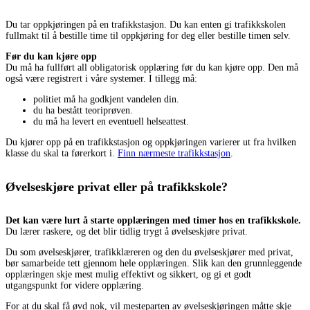
Du tar oppkjøringen på en trafikkstasjon. Du kan enten gi trafikkskolen
fullmakt til å bestille time til oppkjøring for deg eller bestille timen selv.
Før du kan kjøre opp
Du må ha fullført all obligatorisk opplæring før du kan kjøre opp. Den må
også være registrert i våre systemer. I tillegg må:
politiet må ha godkjent vandelen din.
du ha bestått teoriprøven.
du må ha levert en eventuell helseattest.
Du kjører opp på en trafikkstasjon og oppkjøringen varierer ut fra hvilken
klasse du skal ta førerkort i.
Finn nærmeste trafikkstasjon
.
Øvelseskjøre privat eller på trafikkskole?
Det kan være lurt å starte opplæringen med timer hos en trafikkskole.
Du lærer raskere, og det blir tidlig trygt å øvelseskjøre privat.
Du som øvelseskjører, trafikklæreren og den du øvelseskjører med privat,
bør samarbeide tett gjennom hele opplæringen. Slik kan den grunnleggende
opplæringen skje mest mulig effektivt og sikkert, og gi et godt
utgangspunkt for videre opplæring.
For at du skal få øvd nok, vil mesteparten av øvelseskjøringen måtte skje