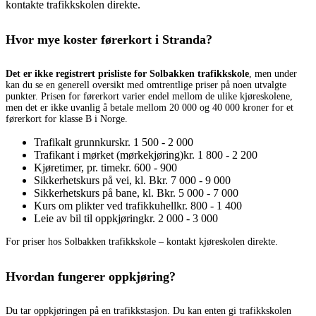
kontakte trafikkskolen direkte.
Hvor mye koster førerkort i Stranda?
Det er ikke registrert prisliste for Solbakken trafikkskole
, men under
kan du se en generell oversikt med omtrentlige priser på noen utvalgte
punkter. Prisen for førerkort varier endel mellom de ulike kjøreskolene,
men det er ikke uvanlig å betale mellom 20 000 og 40 000 kroner for et
førerkort for klasse B i Norge.
Trafikalt grunnkurs
kr. 1 500 - 2 000
Trafikant i mørket (mørkekjøring)
kr. 1 800 - 2 200
Kjøretimer, pr. time
kr. 600 - 900
Sikkerhetskurs på vei, kl. B
kr. 7 000 - 9 000
Sikkerhetskurs på bane, kl. B
kr. 5 000 - 7 000
Kurs om plikter ved trafikkuhell
kr. 800 - 1 400
Leie av bil til oppkjøring
kr. 2 000 - 3 000
For priser hos Solbakken trafikkskole – kontakt kjøreskolen direkte.
Hvordan fungerer oppkjøring?
Du tar oppkjøringen på en trafikkstasjon. Du kan enten gi trafikkskolen