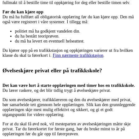
fullmakt til å bestille time til oppkjøring for deg eller bestille timen selv.
Før du kan kjøre opp
Du må ha fullført all obligatorisk opplæring før du kan kjøre opp. Den må
også være registrert i våre systemer. I tillegg må:
politiet må ha godkjent vandelen din.
du ha bestått teoriprøven.
du må ha levert en eventuell helseattest.
Du kjører opp på en trafikkstasjon og oppkjøringen varierer ut fra hvilken
klasse du skal ta førerkort i.
Finn nærmeste trafikkstasjon
.
Øvelseskjøre privat eller på trafikkskole?
Det kan være lurt å starte opplæringen med timer hos en trafikkskole.
Du lærer raskere, og det blir tidlig trygt å øvelseskjøre privat.
Du som øvelseskjører, trafikklæreren og den du øvelseskjører med privat,
bør samarbeide tett gjennom hele opplæringen. Slik kan den grunnleggende
opplæringen skje mest mulig effektivt og sikkert, og gi et godt
utgangspunkt for videre opplæring.
For at du skal få øvd nok, vil mesteparten av øvelseskjøringen måtte skje
privat. Tar du førerkortet for første gang, bør du bruke minst to år på
opplæringen før du går opp til førerprøven.