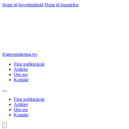
Hopp til hovedinnhold
Hopp til bunntekst
Kjøre
opplæring
.NO
Finn trafikkskole
Artikler
Om oss
Kontakt
Finn trafikkskole
Artikler
Om oss
Kontakt