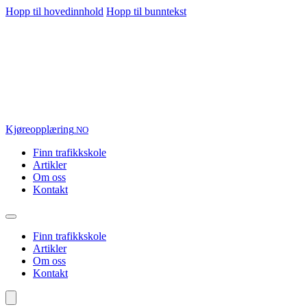
Hopp til hovedinnhold
Hopp til bunntekst
Kjøre
opplæring
.NO
Finn trafikkskole
Artikler
Om oss
Kontakt
Finn trafikkskole
Artikler
Om oss
Kontakt