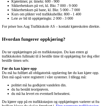
Kjøretimer, pr. time
kr. 600 - 900
Sikkerhetskurs på vei, kl. B
kr. 7 000 - 9 000
Sikkerhetskurs på bane, kl. B
kr. 5 000 - 7 000
Kurs om plikter ved trafikkuhell
kr. 800 - 1 400
Leie av bil til oppkjøring
kr. 2 000 - 3 000
For priser hos Aag Trafikkskole AS – kontakt kjøreskolen direkte.
Hvordan fungerer oppkjøring?
Du tar oppkjøringen på en trafikkstasjon. Du kan enten gi
trafikkskolen fullmakt til å bestille time til oppkjøring for deg eller
bestille timen selv.
Før du kan kjøre opp
Du må ha fullført all obligatorisk opplæring før du kan kjøre opp.
Den må også være registrert i våre systemer. I tillegg må:
politiet må ha godkjent vandelen din.
du ha bestått teoriprøven.
du må ha levert en eventuell helseattest.
Du kjører opp på en trafikkstasjon og oppkjøringen varierer ut fra
hvilken klasse du skal ta førerkort i.
Finn nærmeste trafikkstasjon
.