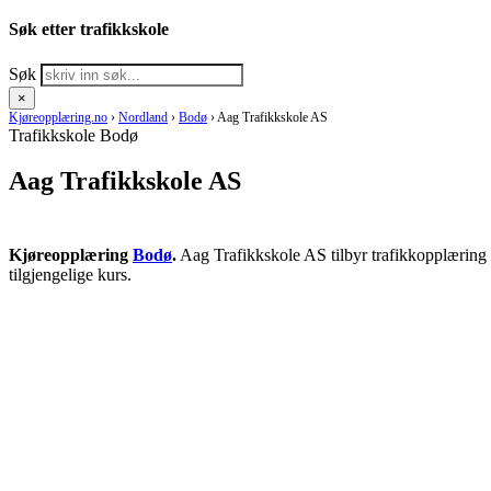
Søk etter trafikkskole
Søk
×
Kjøreopplæring.no
›
Nordland
›
Bodø
›
Aag Trafikkskole AS
Trafikkskole Bodø
Aag Trafikkskole AS
Kjøreopplæring
Bodø
.
Aag Trafikkskole AS tilbyr trafikkopplæring 
tilgjengelige kurs.
RING KJØRESKOLE