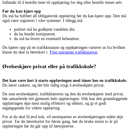
fullmakt til å bestille time til oppkjøring for deg eller bestille timen selv.
Før du kan kjøre opp
Du må ha fullført all obligatorisk opplæring før du kan kjøre opp. Den må
også være registrert i våre systemer. I tillegg må:
politiet må ha godkjent vandelen din.
du ha bestått teoriprøven.
du må ha levert en eventuell helseattest.
Du kjører opp på en trafikkstasjon og oppkjøringen varierer ut fra hvilken
klasse du skal ta førerkort i.
Finn nærmeste trafikkstasjon
.
Øvelseskjøre privat eller på trafikkskole?
Det kan være lurt å starte opplæringen med timer hos en trafikkskole.
Du lærer raskere, og det blir tidlig trygt å øvelseskjøre privat.
Du som øvelseskjører, trafikklæreren og den du øvelseskjører med privat,
bør samarbeide tett gjennom hele opplæringen. Slik kan den grunnleggende
opplæringen skje mest mulig effektivt og sikkert, og gi et godt
utgangspunkt for videre opplæring.
For at du skal få øvd nok, vil mesteparten av øvelseskjøringen måtte skje
privat. Tar du førerkortet for første gang, bør du bruke minst to år på
opplæringen før du går opp til førerprøven.