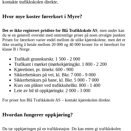
kontakte trafikkskolen direkte.
Hvor mye koster førerkort i Myre?
Det er ikke registrert prisliste for Blå Trafikkskole AS
, men under kan
du se en generell oversikt med omtrentlige priser på noen utvalgte punkter.
Prisen for førerkort varier endel mellom de ulike kjøreskolene, men det er
ikke uvanlig å betale mellom 20 000 og 40 000 kroner for et førerkort for
klasse B i Norge.
Trafikalt grunnkurs
kr. 1 500 - 2 000
Trafikant i mørket (mørkekjøring)
kr. 1 800 - 2 200
Kjøretimer, pr. time
kr. 600 - 900
Sikkerhetskurs på vei, kl. B
kr. 7 000 - 9 000
Sikkerhetskurs på bane, kl. B
kr. 5 000 - 7 000
Kurs om plikter ved trafikkuhell
kr. 800 - 1 400
Leie av bil til oppkjøring
kr. 2 000 - 3 000
For priser hos Blå Trafikkskole AS – kontakt kjøreskolen direkte.
Hvordan fungerer oppkjøring?
Du tar oppkjøringen på en trafikkstasjon. Du kan enten gi trafikkskolen