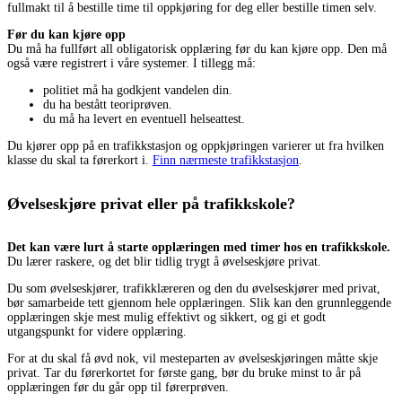
fullmakt til å bestille time til oppkjøring for deg eller bestille timen selv.
Før du kan kjøre opp
Du må ha fullført all obligatorisk opplæring før du kan kjøre opp. Den må
også være registrert i våre systemer. I tillegg må:
politiet må ha godkjent vandelen din.
du ha bestått teoriprøven.
du må ha levert en eventuell helseattest.
Du kjører opp på en trafikkstasjon og oppkjøringen varierer ut fra hvilken
klasse du skal ta førerkort i.
Finn nærmeste trafikkstasjon
.
Øvelseskjøre privat eller på trafikkskole?
Det kan være lurt å starte opplæringen med timer hos en trafikkskole.
Du lærer raskere, og det blir tidlig trygt å øvelseskjøre privat.
Du som øvelseskjører, trafikklæreren og den du øvelseskjører med privat,
bør samarbeide tett gjennom hele opplæringen. Slik kan den grunnleggende
opplæringen skje mest mulig effektivt og sikkert, og gi et godt
utgangspunkt for videre opplæring.
For at du skal få øvd nok, vil mesteparten av øvelseskjøringen måtte skje
privat. Tar du førerkortet for første gang, bør du bruke minst to år på
opplæringen før du går opp til førerprøven.