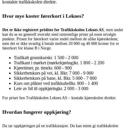
kontakte trafikkskolen direkte.
Hvor mye koster førerkort i Leknes?
Det er ikke registrert prisliste for Trafikkskolen Leknes AS
, men under
kan du se en generell oversikt med omtrentlige priser på noen utvalgte
punkter. Prisen for førerkort varier endel mellom de ulike kjøreskolene,
men det er ikke uvanlig å betale mellom 20 000 og 40 000 kroner for et
førerkort for klasse B i Norge.
Trafikalt grunnkurs
kr. 1 500 - 2 000
Trafikant i mørket (mørkekjøring)
kr. 1 800 - 2 200
Kjøretimer, pr. time
kr. 600 - 900
Sikkerhetskurs på vei, kl. B
kr. 7 000 - 9 000
Sikkerhetskurs på bane, kl. B
kr. 5 000 - 7 000
Kurs om plikter ved trafikkuhell
kr. 800 - 1 400
Leie av bil til oppkjøring
kr. 2 000 - 3 000
For priser hos Trafikkskolen Leknes AS – kontakt kjøreskolen direkte.
Hvordan fungerer oppkjøring?
Du tar oppkjøringen på en trafikkstasjon. Du kan enten gi trafikkskolen