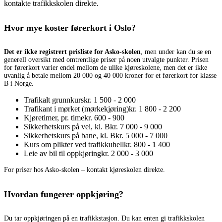
kontakte trafikkskolen direkte.
Hvor mye koster førerkort i Oslo?
Det er ikke registrert prisliste for Asko-skolen
, men under kan du se en
generell oversikt med omtrentlige priser på noen utvalgte punkter. Prisen
for førerkort varier endel mellom de ulike kjøreskolene, men det er ikke
uvanlig å betale mellom 20 000 og 40 000 kroner for et førerkort for klasse
B i Norge.
Trafikalt grunnkurs
kr. 1 500 - 2 000
Trafikant i mørket (mørkekjøring)
kr. 1 800 - 2 200
Kjøretimer, pr. time
kr. 600 - 900
Sikkerhetskurs på vei, kl. B
kr. 7 000 - 9 000
Sikkerhetskurs på bane, kl. B
kr. 5 000 - 7 000
Kurs om plikter ved trafikkuhell
kr. 800 - 1 400
Leie av bil til oppkjøring
kr. 2 000 - 3 000
For priser hos Asko-skolen – kontakt kjøreskolen direkte.
Hvordan fungerer oppkjøring?
Du tar oppkjøringen på en trafikkstasjon. Du kan enten gi trafikkskolen