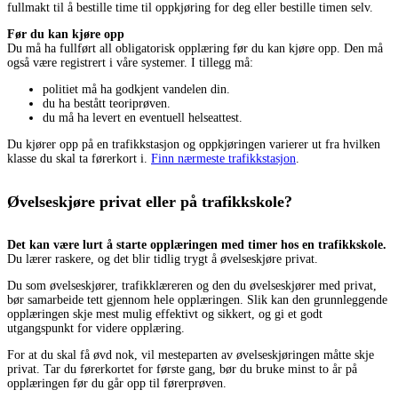
fullmakt til å bestille time til oppkjøring for deg eller bestille timen selv.
Før du kan kjøre opp
Du må ha fullført all obligatorisk opplæring før du kan kjøre opp. Den må
også være registrert i våre systemer. I tillegg må:
politiet må ha godkjent vandelen din.
du ha bestått teoriprøven.
du må ha levert en eventuell helseattest.
Du kjører opp på en trafikkstasjon og oppkjøringen varierer ut fra hvilken
klasse du skal ta førerkort i.
Finn nærmeste trafikkstasjon
.
Øvelseskjøre privat eller på trafikkskole?
Det kan være lurt å starte opplæringen med timer hos en trafikkskole.
Du lærer raskere, og det blir tidlig trygt å øvelseskjøre privat.
Du som øvelseskjører, trafikklæreren og den du øvelseskjører med privat,
bør samarbeide tett gjennom hele opplæringen. Slik kan den grunnleggende
opplæringen skje mest mulig effektivt og sikkert, og gi et godt
utgangspunkt for videre opplæring.
For at du skal få øvd nok, vil mesteparten av øvelseskjøringen måtte skje
privat. Tar du førerkortet for første gang, bør du bruke minst to år på
opplæringen før du går opp til førerprøven.