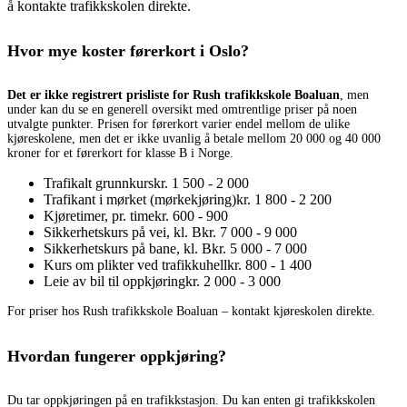
å kontakte trafikkskolen direkte.
Hvor mye koster førerkort i Oslo?
Det er ikke registrert prisliste for Rush trafikkskole Boaluan
, men
under kan du se en generell oversikt med omtrentlige priser på noen
utvalgte punkter. Prisen for førerkort varier endel mellom de ulike
kjøreskolene, men det er ikke uvanlig å betale mellom 20 000 og 40 000
kroner for et førerkort for klasse B i Norge.
Trafikalt grunnkurs
kr. 1 500 - 2 000
Trafikant i mørket (mørkekjøring)
kr. 1 800 - 2 200
Kjøretimer, pr. time
kr. 600 - 900
Sikkerhetskurs på vei, kl. B
kr. 7 000 - 9 000
Sikkerhetskurs på bane, kl. B
kr. 5 000 - 7 000
Kurs om plikter ved trafikkuhell
kr. 800 - 1 400
Leie av bil til oppkjøring
kr. 2 000 - 3 000
For priser hos Rush trafikkskole Boaluan – kontakt kjøreskolen direkte.
Hvordan fungerer oppkjøring?
Du tar oppkjøringen på en trafikkstasjon. Du kan enten gi trafikkskolen