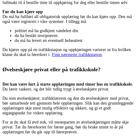
fullmakt til å bestille time til oppkjøring for deg eller bestille timen selv.
Før du kan kjøre opp
Du må ha fullført all obligatorisk opplæring før du kan kjøre opp. Den må
også være registrert i våre systemer. I tillegg må:
politiet må ha godkjent vandelen din.
du ha bestått teoriprøven.
du må ha levert en eventuell helseattest.
Du kjører opp på en trafikkstasjon og oppkjøringen varierer ut fra hvilken
klasse du skal ta førerkort i.
Finn nærmeste trafikkstasjon
.
Øvelseskjøre privat eller på trafikkskole?
Det kan være lurt å starte opplæringen med timer hos en trafikkskole.
Du lærer raskere, og det blir tidlig trygt å øvelseskjøre privat.
Du som øvelseskjører, trafikklæreren og den du øvelseskjører med privat,
bør samarbeide tett gjennom hele opplæringen. Slik kan den grunnleggende
opplæringen skje mest mulig effektivt og sikkert, og gi et godt
utgangspunkt for videre opplæring.
For at du skal få øvd nok, vil mesteparten av øvelseskjøringen måtte skje
privat. Tar du førerkortet for første gang, bør du bruke minst to år på
opplæringen før du går opp til førerprøven.