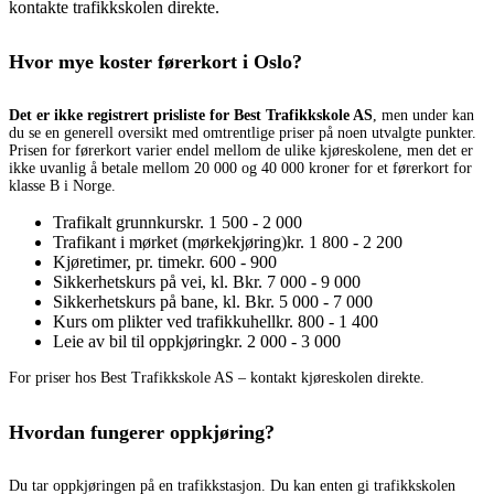
kontakte trafikkskolen direkte.
Hvor mye koster førerkort i Oslo?
Det er ikke registrert prisliste for Best Trafikkskole AS
, men under kan
du se en generell oversikt med omtrentlige priser på noen utvalgte punkter.
Prisen for førerkort varier endel mellom de ulike kjøreskolene, men det er
ikke uvanlig å betale mellom 20 000 og 40 000 kroner for et førerkort for
klasse B i Norge.
Trafikalt grunnkurs
kr. 1 500 - 2 000
Trafikant i mørket (mørkekjøring)
kr. 1 800 - 2 200
Kjøretimer, pr. time
kr. 600 - 900
Sikkerhetskurs på vei, kl. B
kr. 7 000 - 9 000
Sikkerhetskurs på bane, kl. B
kr. 5 000 - 7 000
Kurs om plikter ved trafikkuhell
kr. 800 - 1 400
Leie av bil til oppkjøring
kr. 2 000 - 3 000
For priser hos Best Trafikkskole AS – kontakt kjøreskolen direkte.
Hvordan fungerer oppkjøring?
Du tar oppkjøringen på en trafikkstasjon. Du kan enten gi trafikkskolen