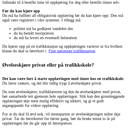
fullmakt til å bestille time til oppkjøring for deg eller bestille timen selv.
Før du kan kjøre opp
Du må ha fullført all obligatorisk opplæring før du kan kjøre opp. Den må
også være registrert i våre systemer. I tillegg må:
politiet må ha godkjent vandelen din.
du ha bestått teoriprøven.
du må ha levert en eventuell helseattest.
Du kjører opp på en trafikkstasjon og oppkjøringen varierer ut fra hvilken
klasse du skal ta førerkort i.
Finn nærmeste trafikkstasjon
.
Øvelseskjøre privat eller på trafikkskole?
Det kan være lurt å starte opplæringen med timer hos en trafikkskole.
Du lærer raskere, og det blir tidlig trygt å øvelseskjøre privat.
Du som øvelseskjører, trafikklæreren og den du øvelseskjører med privat,
bør samarbeide tett gjennom hele opplæringen. Slik kan den grunnleggende
opplæringen skje mest mulig effektivt og sikkert, og gi et godt
utgangspunkt for videre opplæring.
For at du skal få øvd nok, vil mesteparten av øvelseskjøringen måtte skje
privat. Tar du førerkortet for første gang, bør du bruke minst to år på
opplæringen før du går opp til førerprøven.