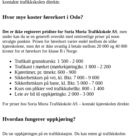
kontakte trafikkskolen direkte.
Hvor mye koster førerkort i Oslo?
Det er ikke registrert prisliste for Soria Moria Trafikkskole AS
, men
under kan du se en generell oversikt med omtrentlige priser på noen
utvalgte punkter. Prisen for førerkort varier endel mellom de ulike
kjøreskolene, men det er ikke uvanlig å betale mellom 20 000 og 40 000
kroner for et førerkort for klasse B i Norge.
Trafikalt grunnkurs
kr. 1 500 - 2 000
Trafikant i mørket (mørkekjøring)
kr. 1 800 - 2 200
Kjøretimer, pr. time
kr. 600 - 900
Sikkerhetskurs på vei, kl. B
kr. 7 000 - 9 000
Sikkerhetskurs på bane, kl. B
kr. 5 000 - 7 000
Kurs om plikter ved trafikkuhell
kr. 800 - 1 400
Leie av bil til oppkjøring
kr. 2 000 - 3 000
For priser hos Soria Moria Trafikkskole AS – kontakt kjøreskolen direkte.
Hvordan fungerer oppkjøring?
Du tar oppkjøringen på en trafikkstasjon. Du kan enten gi trafikkskolen