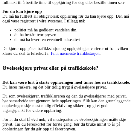
fullmakt til å bestille time til oppkjøring for deg eller bestille timen selv.
Før du kan kjøre opp
Du må ha fullført all obligatorisk opplæring før du kan kjøre opp. Den må
også være registrert i våre systemer. I tillegg må:
politiet må ha godkjent vandelen din.
du ha bestått teoriprøven.
du må ha levert en eventuell helseattest.
Du kjører opp på en trafikkstasjon og oppkjøringen varierer ut fra hvilken
klasse du skal ta førerkort i.
Finn nærmeste trafikkstasjon
.
Øvelseskjøre privat eller på trafikkskole?
Det kan være lurt å starte opplæringen med timer hos en trafikkskole.
Du lærer raskere, og det blir tidlig trygt å øvelseskjøre privat.
Du som øvelseskjører, trafikklæreren og den du øvelseskjører med privat,
bør samarbeide tett gjennom hele opplæringen. Slik kan den grunnleggende
opplæringen skje mest mulig effektivt og sikkert, og gi et godt
utgangspunkt for videre opplæring.
For at du skal få øvd nok, vil mesteparten av øvelseskjøringen måtte skje
privat. Tar du førerkortet for første gang, bør du bruke minst to år på
opplæringen før du går opp til førerprøven.