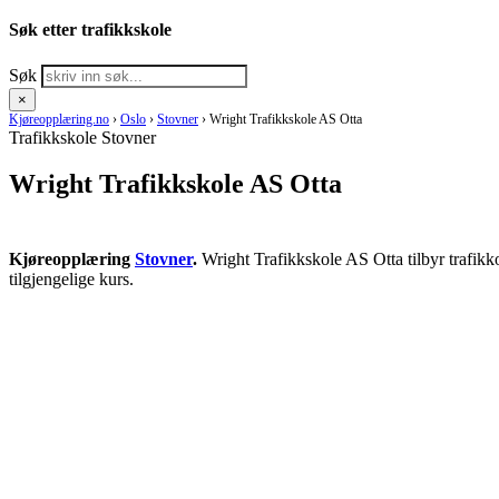
Søk etter trafikkskole
Søk
×
Kjøreopplæring.no
›
Oslo
›
Stovner
›
Wright Trafikkskole AS Otta
Trafikkskole Stovner
Wright Trafikkskole AS Otta
Kjøreopplæring
Stovner
.
Wright Trafikkskole AS Otta tilbyr trafikk
tilgjengelige kurs.
RING KJØRESKOLE