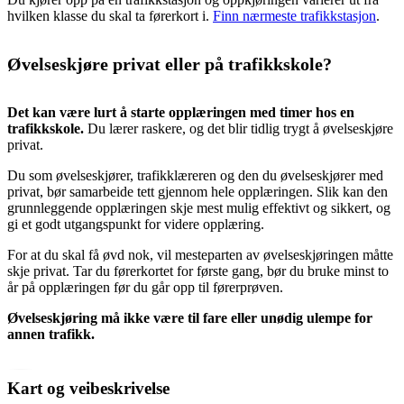
hvilken klasse du skal ta førerkort i.
Finn nærmeste trafikkstasjon
.
Øvelseskjøre privat eller på trafikkskole?
Det kan være lurt å starte opplæringen med timer hos en
trafikkskole.
Du lærer raskere, og det blir tidlig trygt å øvelseskjøre
privat.
Du som øvelseskjører, trafikklæreren og den du øvelseskjører med
privat, bør samarbeide tett gjennom hele opplæringen. Slik kan den
grunnleggende opplæringen skje mest mulig effektivt og sikkert, og
gi et godt utgangspunkt for videre opplæring.
For at du skal få øvd nok, vil mesteparten av øvelseskjøringen måtte
skje privat. Tar du førerkortet for første gang, bør du bruke minst to
år på opplæringen før du går opp til førerprøven.
Øvelseskjøring må ikke være til fare eller unødig ulempe for
annen trafikk.
Kart og veibeskrivelse