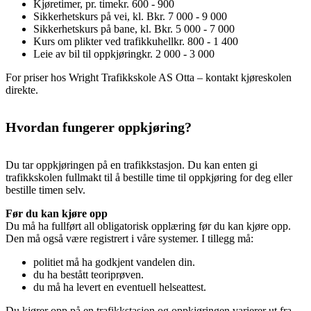
Kjøretimer, pr. time
kr. 600 - 900
Sikkerhetskurs på vei, kl. B
kr. 7 000 - 9 000
Sikkerhetskurs på bane, kl. B
kr. 5 000 - 7 000
Kurs om plikter ved trafikkuhell
kr. 800 - 1 400
Leie av bil til oppkjøring
kr. 2 000 - 3 000
For priser hos Wright Trafikkskole AS Otta – kontakt kjøreskolen
direkte.
Hvordan fungerer oppkjøring?
Du tar oppkjøringen på en trafikkstasjon. Du kan enten gi
trafikkskolen fullmakt til å bestille time til oppkjøring for deg eller
bestille timen selv.
Før du kan kjøre opp
Du må ha fullført all obligatorisk opplæring før du kan kjøre opp.
Den må også være registrert i våre systemer. I tillegg må:
politiet må ha godkjent vandelen din.
du ha bestått teoriprøven.
du må ha levert en eventuell helseattest.
Du kjører opp på en trafikkstasjon og oppkjøringen varierer ut fra