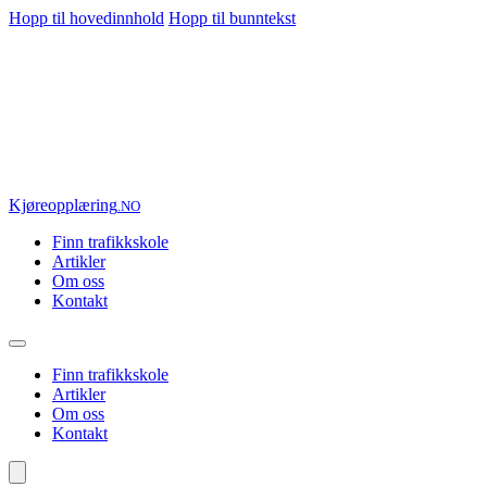
Hopp til hovedinnhold
Hopp til bunntekst
Kjøre
opplæring
.NO
Finn trafikkskole
Artikler
Om oss
Kontakt
Finn trafikkskole
Artikler
Om oss
Kontakt