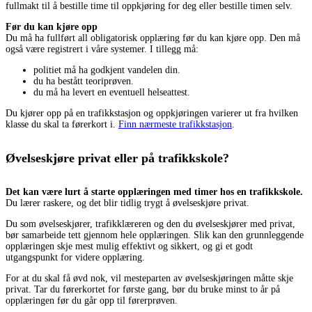
fullmakt til å bestille time til oppkjøring for deg eller bestille timen selv.
Før du kan kjøre opp
Du må ha fullført all obligatorisk opplæring før du kan kjøre opp. Den må
også være registrert i våre systemer. I tillegg må:
politiet må ha godkjent vandelen din.
du ha bestått teoriprøven.
du må ha levert en eventuell helseattest.
Du kjører opp på en trafikkstasjon og oppkjøringen varierer ut fra hvilken
klasse du skal ta førerkort i.
Finn nærmeste trafikkstasjon
.
Øvelseskjøre privat eller på trafikkskole?
Det kan være lurt å starte opplæringen med timer hos en trafikkskole.
Du lærer raskere, og det blir tidlig trygt å øvelseskjøre privat.
Du som øvelseskjører, trafikklæreren og den du øvelseskjører med privat,
bør samarbeide tett gjennom hele opplæringen. Slik kan den grunnleggende
opplæringen skje mest mulig effektivt og sikkert, og gi et godt
utgangspunkt for videre opplæring.
For at du skal få øvd nok, vil mesteparten av øvelseskjøringen måtte skje
privat. Tar du førerkortet for første gang, bør du bruke minst to år på
opplæringen før du går opp til førerprøven.