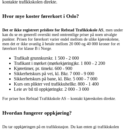
kontakte trafikkskolen direkte.
Hvor mye koster førerkort i Oslo?
Det er ikke registrert prisliste for Refstad Trafikkskole AS
, men under
kan du se en generell oversikt med omtrentlige priser på noen utvalgte
punkter. Prisen for førerkort varier endel mellom de ulike kjøreskolene,
men det er ikke uvanlig å betale mellom 20 000 og 40 000 kroner for et
førerkort for klasse B i Norge.
Trafikalt grunnkurs
kr. 1 500 - 2 000
Trafikant i mørket (mørkekjøring)
kr. 1 800 - 2 200
Kjøretimer, pr. time
kr. 600 - 900
Sikkerhetskurs på vei, kl. B
kr. 7 000 - 9 000
Sikkerhetskurs på bane, kl. B
kr. 5 000 - 7 000
Kurs om plikter ved trafikkuhell
kr. 800 - 1 400
Leie av bil til oppkjøring
kr. 2 000 - 3 000
For priser hos Refstad Trafikkskole AS – kontakt kjøreskolen direkte.
Hvordan fungerer oppkjøring?
Du tar oppkjøringen på en trafikkstasjon. Du kan enten gi trafikkskolen