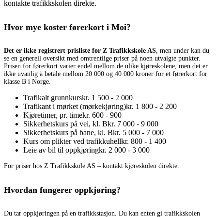
kontakte trafikkskolen direkte.
Hvor mye koster førerkort i Moi?
Det er ikke registrert prisliste for Z Trafikkskole AS
, men under kan du
se en generell oversikt med omtrentlige priser på noen utvalgte punkter.
Prisen for førerkort varier endel mellom de ulike kjøreskolene, men det er
ikke uvanlig å betale mellom 20 000 og 40 000 kroner for et førerkort for
klasse B i Norge.
Trafikalt grunnkurs
kr. 1 500 - 2 000
Trafikant i mørket (mørkekjøring)
kr. 1 800 - 2 200
Kjøretimer, pr. time
kr. 600 - 900
Sikkerhetskurs på vei, kl. B
kr. 7 000 - 9 000
Sikkerhetskurs på bane, kl. B
kr. 5 000 - 7 000
Kurs om plikter ved trafikkuhell
kr. 800 - 1 400
Leie av bil til oppkjøring
kr. 2 000 - 3 000
For priser hos Z Trafikkskole AS – kontakt kjøreskolen direkte.
Hvordan fungerer oppkjøring?
Du tar oppkjøringen på en trafikkstasjon. Du kan enten gi trafikkskolen