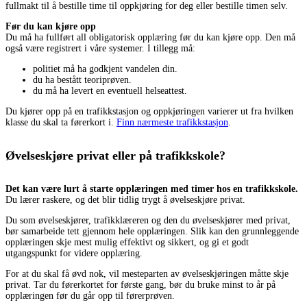
fullmakt til å bestille time til oppkjøring for deg eller bestille timen selv.
Før du kan kjøre opp
Du må ha fullført all obligatorisk opplæring før du kan kjøre opp. Den må
også være registrert i våre systemer. I tillegg må:
politiet må ha godkjent vandelen din.
du ha bestått teoriprøven.
du må ha levert en eventuell helseattest.
Du kjører opp på en trafikkstasjon og oppkjøringen varierer ut fra hvilken
klasse du skal ta førerkort i.
Finn nærmeste trafikkstasjon
.
Øvelseskjøre privat eller på trafikkskole?
Det kan være lurt å starte opplæringen med timer hos en trafikkskole.
Du lærer raskere, og det blir tidlig trygt å øvelseskjøre privat.
Du som øvelseskjører, trafikklæreren og den du øvelseskjører med privat,
bør samarbeide tett gjennom hele opplæringen. Slik kan den grunnleggende
opplæringen skje mest mulig effektivt og sikkert, og gi et godt
utgangspunkt for videre opplæring.
For at du skal få øvd nok, vil mesteparten av øvelseskjøringen måtte skje
privat. Tar du førerkortet for første gang, bør du bruke minst to år på
opplæringen før du går opp til førerprøven.