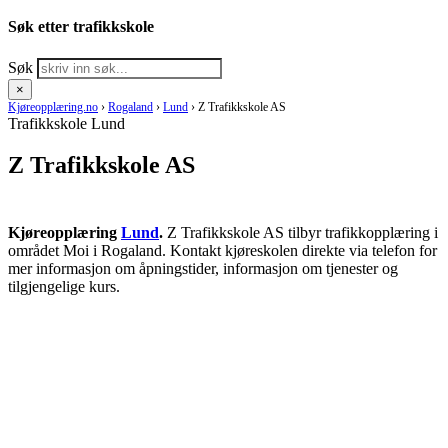
Søk etter trafikkskole
Søk
×
Kjøreopplæring.no
›
Rogaland
›
Lund
›
Z Trafikkskole AS
Trafikkskole Lund
Z Trafikkskole AS
Kjøreopplæring
Lund
.
Z Trafikkskole AS tilbyr trafikkopplæring i
området Moi i Rogaland. Kontakt kjøreskolen direkte via telefon for
mer informasjon om åpningstider, informasjon om tjenester og
tilgjengelige kurs.
RING KJØRESKOLE