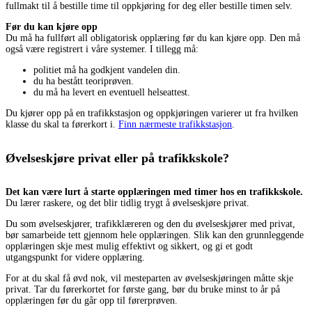
fullmakt til å bestille time til oppkjøring for deg eller bestille timen selv.
Før du kan kjøre opp
Du må ha fullført all obligatorisk opplæring før du kan kjøre opp. Den må
også være registrert i våre systemer. I tillegg må:
politiet må ha godkjent vandelen din.
du ha bestått teoriprøven.
du må ha levert en eventuell helseattest.
Du kjører opp på en trafikkstasjon og oppkjøringen varierer ut fra hvilken
klasse du skal ta førerkort i.
Finn nærmeste trafikkstasjon
.
Øvelseskjøre privat eller på trafikkskole?
Det kan være lurt å starte opplæringen med timer hos en trafikkskole.
Du lærer raskere, og det blir tidlig trygt å øvelseskjøre privat.
Du som øvelseskjører, trafikklæreren og den du øvelseskjører med privat,
bør samarbeide tett gjennom hele opplæringen. Slik kan den grunnleggende
opplæringen skje mest mulig effektivt og sikkert, og gi et godt
utgangspunkt for videre opplæring.
For at du skal få øvd nok, vil mesteparten av øvelseskjøringen måtte skje
privat. Tar du førerkortet for første gang, bør du bruke minst to år på
opplæringen før du går opp til førerprøven.