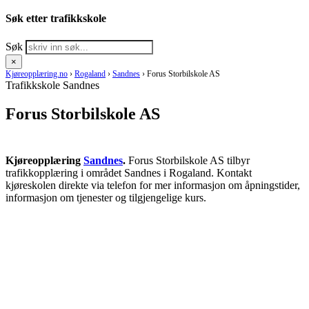
Søk etter trafikkskole
Søk
×
Kjøreopplæring.no
›
Rogaland
›
Sandnes
›
Forus Storbilskole AS
Trafikkskole Sandnes
Forus Storbilskole AS
Kjøreopplæring
Sandnes
.
Forus Storbilskole AS tilbyr
trafikkopplæring i området Sandnes i Rogaland. Kontakt
kjøreskolen direkte via telefon for mer informasjon om åpningstider,
informasjon om tjenester og tilgjengelige kurs.
RING KJØRESKOLE