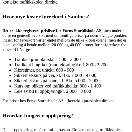
kontakte trafikkskolen direkte.
Hvor mye koster førerkort i Sandnes?
Det er ikke registrert prisliste for Forus Storbilskole AS
, men under kan
du se en generell oversikt med omtrentlige priser på noen utvalgte punkter.
Prisen for førerkort varier endel mellom de ulike kjøreskolene, men det er
ikke uvanlig å betale mellom 20 000 og 40 000 kroner for et førerkort for
klasse B i Norge.
Trafikalt grunnkurs
kr. 1 500 - 2 000
Trafikant i mørket (mørkekjøring)
kr. 1 800 - 2 200
Kjøretimer, pr. time
kr. 600 - 900
Sikkerhetskurs på vei, kl. B
kr. 7 000 - 9 000
Sikkerhetskurs på bane, kl. B
kr. 5 000 - 7 000
Kurs om plikter ved trafikkuhell
kr. 800 - 1 400
Leie av bil til oppkjøring
kr. 2 000 - 3 000
For priser hos Forus Storbilskole AS – kontakt kjøreskolen direkte.
Hvordan fungerer oppkjøring?
Du tar oppkjøringen på en trafikkstasjon. Du kan enten gi trafikkskolen