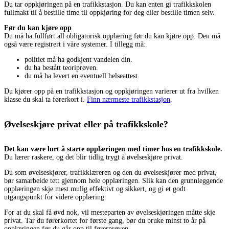
Du tar oppkjøringen på en trafikkstasjon. Du kan enten gi trafikkskolen
fullmakt til å bestille time til oppkjøring for deg eller bestille timen selv.
Før du kan kjøre opp
Du må ha fullført all obligatorisk opplæring før du kan kjøre opp. Den må
også være registrert i våre systemer. I tillegg må:
politiet må ha godkjent vandelen din.
du ha bestått teoriprøven.
du må ha levert en eventuell helseattest.
Du kjører opp på en trafikkstasjon og oppkjøringen varierer ut fra hvilken
klasse du skal ta førerkort i.
Finn nærmeste trafikkstasjon
.
Øvelseskjøre privat eller på trafikkskole?
Det kan være lurt å starte opplæringen med timer hos en trafikkskole.
Du lærer raskere, og det blir tidlig trygt å øvelseskjøre privat.
Du som øvelseskjører, trafikklæreren og den du øvelseskjører med privat,
bør samarbeide tett gjennom hele opplæringen. Slik kan den grunnleggende
opplæringen skje mest mulig effektivt og sikkert, og gi et godt
utgangspunkt for videre opplæring.
For at du skal få øvd nok, vil mesteparten av øvelseskjøringen måtte skje
privat. Tar du førerkortet for første gang, bør du bruke minst to år på
opplæringen før du går opp til førerprøven.