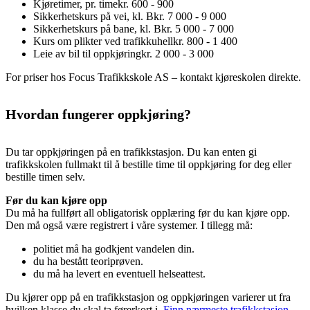
Kjøretimer, pr. time
kr. 600 - 900
Sikkerhetskurs på vei, kl. B
kr. 7 000 - 9 000
Sikkerhetskurs på bane, kl. B
kr. 5 000 - 7 000
Kurs om plikter ved trafikkuhell
kr. 800 - 1 400
Leie av bil til oppkjøring
kr. 2 000 - 3 000
For priser hos Focus Trafikkskole AS – kontakt kjøreskolen direkte.
Hvordan fungerer oppkjøring?
Du tar oppkjøringen på en trafikkstasjon. Du kan enten gi
trafikkskolen fullmakt til å bestille time til oppkjøring for deg eller
bestille timen selv.
Før du kan kjøre opp
Du må ha fullført all obligatorisk opplæring før du kan kjøre opp.
Den må også være registrert i våre systemer. I tillegg må:
politiet må ha godkjent vandelen din.
du ha bestått teoriprøven.
du må ha levert en eventuell helseattest.
Du kjører opp på en trafikkstasjon og oppkjøringen varierer ut fra
hvilken klasse du skal ta førerkort i.
Finn nærmeste trafikkstasjon
.