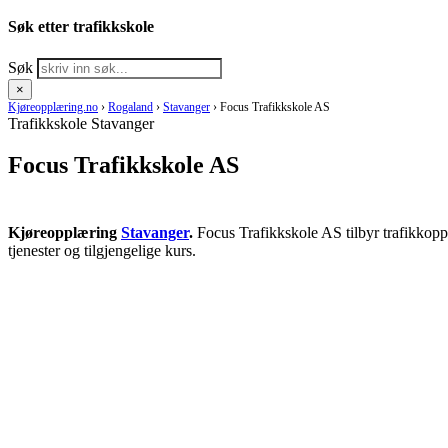
Søk etter trafikkskole
Søk
×
Kjøreopplæring.no
›
Rogaland
›
Stavanger
›
Focus Trafikkskole AS
Trafikkskole Stavanger
Focus Trafikkskole AS
Kjøreopplæring
Stavanger
.
Focus Trafikkskole AS tilbyr trafikkopp
tjenester og tilgjengelige kurs.
RING KJØRESKOLE