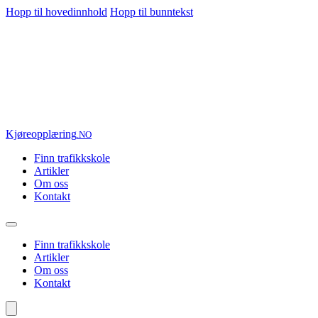
Hopp til hovedinnhold
Hopp til bunntekst
Kjøre
opplæring
.NO
Finn trafikkskole
Artikler
Om oss
Kontakt
Finn trafikkskole
Artikler
Om oss
Kontakt