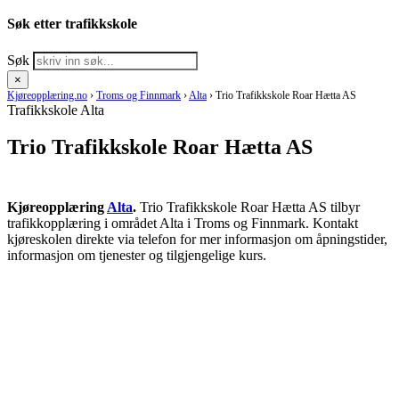
Søk etter trafikkskole
Søk
×
Kjøreopplæring.no
›
Troms og Finnmark
›
Alta
›
Trio Trafikkskole Roar Hætta AS
Trafikkskole Alta
Trio Trafikkskole Roar Hætta AS
Kjøreopplæring
Alta
.
Trio Trafikkskole Roar Hætta AS tilbyr
trafikkopplæring i området Alta i Troms og Finnmark. Kontakt
kjøreskolen direkte via telefon for mer informasjon om åpningstider,
informasjon om tjenester og tilgjengelige kurs.
RING KJØRESKOLE