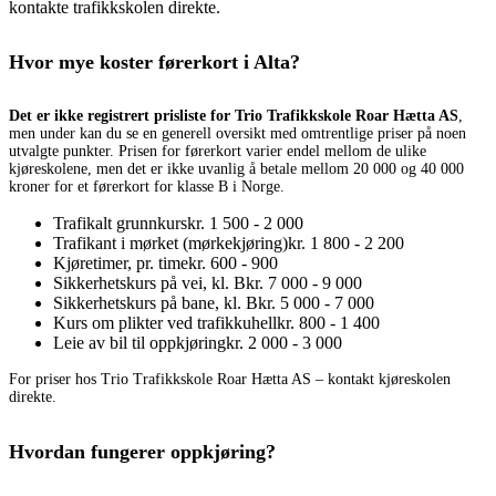
kontakte trafikkskolen direkte.
Hvor mye koster førerkort i Alta?
Det er ikke registrert prisliste for Trio Trafikkskole Roar Hætta AS
,
men under kan du se en generell oversikt med omtrentlige priser på noen
utvalgte punkter. Prisen for førerkort varier endel mellom de ulike
kjøreskolene, men det er ikke uvanlig å betale mellom 20 000 og 40 000
kroner for et førerkort for klasse B i Norge.
Trafikalt grunnkurs
kr. 1 500 - 2 000
Trafikant i mørket (mørkekjøring)
kr. 1 800 - 2 200
Kjøretimer, pr. time
kr. 600 - 900
Sikkerhetskurs på vei, kl. B
kr. 7 000 - 9 000
Sikkerhetskurs på bane, kl. B
kr. 5 000 - 7 000
Kurs om plikter ved trafikkuhell
kr. 800 - 1 400
Leie av bil til oppkjøring
kr. 2 000 - 3 000
For priser hos Trio Trafikkskole Roar Hætta AS – kontakt kjøreskolen
direkte.
Hvordan fungerer oppkjøring?