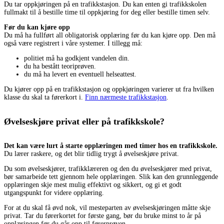
Du tar oppkjøringen på en trafikkstasjon. Du kan enten gi trafikkskolen
fullmakt til å bestille time til oppkjøring for deg eller bestille timen selv.
Før du kan kjøre opp
Du må ha fullført all obligatorisk opplæring før du kan kjøre opp. Den må
også være registrert i våre systemer. I tillegg må:
politiet må ha godkjent vandelen din.
du ha bestått teoriprøven.
du må ha levert en eventuell helseattest.
Du kjører opp på en trafikkstasjon og oppkjøringen varierer ut fra hvilken
klasse du skal ta førerkort i.
Finn nærmeste trafikkstasjon
.
Øvelseskjøre privat eller på trafikkskole?
Det kan være lurt å starte opplæringen med timer hos en trafikkskole.
Du lærer raskere, og det blir tidlig trygt å øvelseskjøre privat.
Du som øvelseskjører, trafikklæreren og den du øvelseskjører med privat,
bør samarbeide tett gjennom hele opplæringen. Slik kan den grunnleggende
opplæringen skje mest mulig effektivt og sikkert, og gi et godt
utgangspunkt for videre opplæring.
For at du skal få øvd nok, vil mesteparten av øvelseskjøringen måtte skje
privat. Tar du førerkortet for første gang, bør du bruke minst to år på
opplæringen før du går opp til førerprøven.