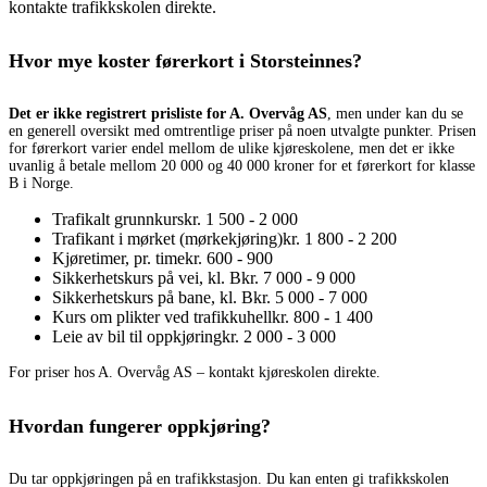
kontakte trafikkskolen direkte.
Hvor mye koster førerkort i Storsteinnes?
Det er ikke registrert prisliste for A. Overvåg AS
, men under kan du se
en generell oversikt med omtrentlige priser på noen utvalgte punkter. Prisen
for førerkort varier endel mellom de ulike kjøreskolene, men det er ikke
uvanlig å betale mellom 20 000 og 40 000 kroner for et førerkort for klasse
B i Norge.
Trafikalt grunnkurs
kr. 1 500 - 2 000
Trafikant i mørket (mørkekjøring)
kr. 1 800 - 2 200
Kjøretimer, pr. time
kr. 600 - 900
Sikkerhetskurs på vei, kl. B
kr. 7 000 - 9 000
Sikkerhetskurs på bane, kl. B
kr. 5 000 - 7 000
Kurs om plikter ved trafikkuhell
kr. 800 - 1 400
Leie av bil til oppkjøring
kr. 2 000 - 3 000
For priser hos A. Overvåg AS – kontakt kjøreskolen direkte.
Hvordan fungerer oppkjøring?
Du tar oppkjøringen på en trafikkstasjon. Du kan enten gi trafikkskolen