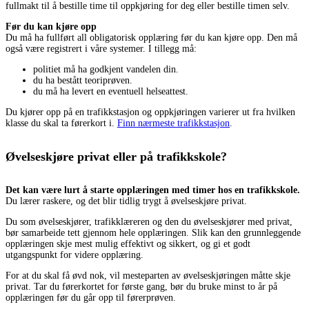
fullmakt til å bestille time til oppkjøring for deg eller bestille timen selv.
Før du kan kjøre opp
Du må ha fullført all obligatorisk opplæring før du kan kjøre opp. Den må
også være registrert i våre systemer. I tillegg må:
politiet må ha godkjent vandelen din.
du ha bestått teoriprøven.
du må ha levert en eventuell helseattest.
Du kjører opp på en trafikkstasjon og oppkjøringen varierer ut fra hvilken
klasse du skal ta førerkort i.
Finn nærmeste trafikkstasjon
.
Øvelseskjøre privat eller på trafikkskole?
Det kan være lurt å starte opplæringen med timer hos en trafikkskole.
Du lærer raskere, og det blir tidlig trygt å øvelseskjøre privat.
Du som øvelseskjører, trafikklæreren og den du øvelseskjører med privat,
bør samarbeide tett gjennom hele opplæringen. Slik kan den grunnleggende
opplæringen skje mest mulig effektivt og sikkert, og gi et godt
utgangspunkt for videre opplæring.
For at du skal få øvd nok, vil mesteparten av øvelseskjøringen måtte skje
privat. Tar du førerkortet for første gang, bør du bruke minst to år på
opplæringen før du går opp til førerprøven.