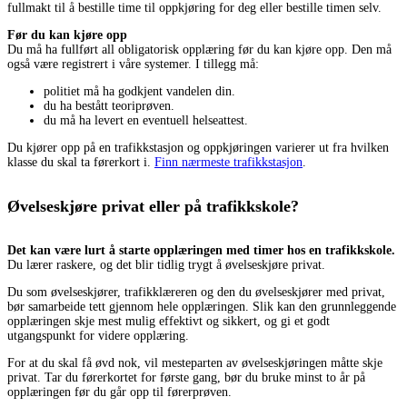
fullmakt til å bestille time til oppkjøring for deg eller bestille timen selv.
Før du kan kjøre opp
Du må ha fullført all obligatorisk opplæring før du kan kjøre opp. Den må
også være registrert i våre systemer. I tillegg må:
politiet må ha godkjent vandelen din.
du ha bestått teoriprøven.
du må ha levert en eventuell helseattest.
Du kjører opp på en trafikkstasjon og oppkjøringen varierer ut fra hvilken
klasse du skal ta førerkort i.
Finn nærmeste trafikkstasjon
.
Øvelseskjøre privat eller på trafikkskole?
Det kan være lurt å starte opplæringen med timer hos en trafikkskole.
Du lærer raskere, og det blir tidlig trygt å øvelseskjøre privat.
Du som øvelseskjører, trafikklæreren og den du øvelseskjører med privat,
bør samarbeide tett gjennom hele opplæringen. Slik kan den grunnleggende
opplæringen skje mest mulig effektivt og sikkert, og gi et godt
utgangspunkt for videre opplæring.
For at du skal få øvd nok, vil mesteparten av øvelseskjøringen måtte skje
privat. Tar du førerkortet for første gang, bør du bruke minst to år på
opplæringen før du går opp til førerprøven.