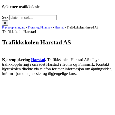
Søk etter trafikkskole
Søk
×
Kjøreopplæring.no
›
Troms og Finnmark
›
Harstad
›
Trafikkskolen Harstad AS
Trafikkskole Harstad
Trafikkskolen Harstad AS
Kjøreopplæring
Harstad
.
Trafikkskolen Harstad AS tilbyr
trafikkopplæring i området Harstad i Troms og Finnmark. Kontakt
kjøreskolen direkte via telefon for mer informasjon om åpningstider,
informasjon om tjenester og tilgjengelige kurs.
RING KJØRESKOLE