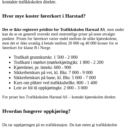
kontakte trafikkskolen direkte.
Hvor mye koster førerkort i Harstad?
Det er ikke registrert prisliste for Trafikkskolen Harstad AS
, men under
kan du se en generell oversikt med omtrentlige priser på noen utvalgte
punkter. Prisen for førerkort varier endel mellom de ulike kjøreskolene,
men det er ikke uvanlig å betale mellom 20 000 og 40 000 kroner for et
førerkort for klasse B i Norge.
Trafikalt grunnkurs
kr. 1 500 - 2 000
Trafikant i mørket (mørkekjøring)
kr. 1 800 - 2 200
Kjøretimer, pr. time
kr. 600 - 900
Sikkerhetskurs på vei, kl. B
kr. 7 000 - 9 000
Sikkerhetskurs på bane, kl. B
kr. 5 000 - 7 000
Kurs om plikter ved trafikkuhell
kr. 800 - 1 400
Leie av bil til oppkjøring
kr. 2 000 - 3 000
For priser hos Trafikkskolen Harstad AS – kontakt kjøreskolen direkte.
Hvordan fungerer oppkjøring?
Du tar oppkjøringen på en trafikkstasjon. Du kan enten gi trafikkskolen