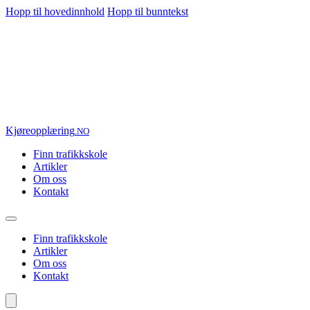
Hopp til hovedinnhold
Hopp til bunntekst
Kjøre
opplæring
.NO
Finn trafikkskole
Artikler
Om oss
Kontakt
Finn trafikkskole
Artikler
Om oss
Kontakt