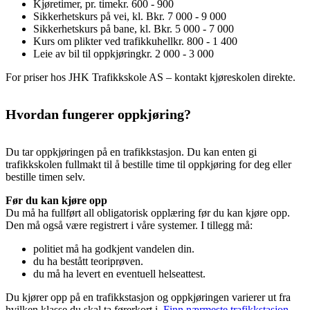
Kjøretimer, pr. time
kr. 600 - 900
Sikkerhetskurs på vei, kl. B
kr. 7 000 - 9 000
Sikkerhetskurs på bane, kl. B
kr. 5 000 - 7 000
Kurs om plikter ved trafikkuhell
kr. 800 - 1 400
Leie av bil til oppkjøring
kr. 2 000 - 3 000
For priser hos JHK Trafikkskole AS – kontakt kjøreskolen direkte.
Hvordan fungerer oppkjøring?
Du tar oppkjøringen på en trafikkstasjon. Du kan enten gi
trafikkskolen fullmakt til å bestille time til oppkjøring for deg eller
bestille timen selv.
Før du kan kjøre opp
Du må ha fullført all obligatorisk opplæring før du kan kjøre opp.
Den må også være registrert i våre systemer. I tillegg må:
politiet må ha godkjent vandelen din.
du ha bestått teoriprøven.
du må ha levert en eventuell helseattest.
Du kjører opp på en trafikkstasjon og oppkjøringen varierer ut fra
hvilken klasse du skal ta førerkort i.
Finn nærmeste trafikkstasjon
.