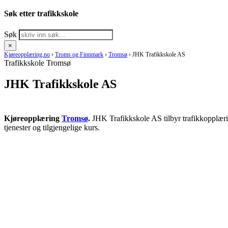
Søk etter trafikkskole
Søk
×
Kjøreopplæring.no
›
Troms og Finnmark
›
Tromsø
›
JHK Trafikkskole AS
Trafikkskole Tromsø
JHK Trafikkskole AS
Kjøreopplæring
Tromsø
.
JHK Trafikkskole AS tilbyr trafikkopplæri
tjenester og tilgjengelige kurs.
RING KJØRESKOLE