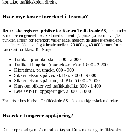
kontakte trafikkskolen direkte.
Hvor mye koster førerkort i Tromsø?
Det er ikke registrert prisliste for Karlsen Trafikkskole AS
, men under
kan du se en generell oversikt med omtrentlige priser på noen utvalgte
punkter. Prisen for førerkort varier endel mellom de ulike kjøreskolene,
men det er ikke uvanlig å betale mellom 20 000 og 40 000 kroner for et
førerkort for klasse B i Norge.
Trafikalt grunnkurs
kr. 1 500 - 2 000
Trafikant i mørket (mørkekjøring)
kr. 1 800 - 2 200
Kjøretimer, pr. time
kr. 600 - 900
Sikkerhetskurs på vei, kl. B
kr. 7 000 - 9 000
Sikkerhetskurs på bane, kl. B
kr. 5 000 - 7 000
Kurs om plikter ved trafikkuhell
kr. 800 - 1 400
Leie av bil til oppkjøring
kr. 2 000 - 3 000
For priser hos Karlsen Trafikkskole AS – kontakt kjøreskolen direkte.
Hvordan fungerer oppkjøring?
Du tar oppkjøringen på en trafikkstasjon. Du kan enten gi trafikkskolen