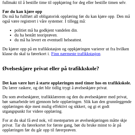
fullmakt til å bestille time til oppkjøring for deg eller bestille timen selv.
Før du kan kjøre opp
Du må ha fullført all obligatorisk opplæring før du kan kjøre opp. Den må
også være registrert i våre systemer. I tillegg må:
politiet må ha godkjent vandelen din.
du ha bestått teoriprøven.
du må ha levert en eventuell helseattest.
Du kjører opp på en trafikkstasjon og oppkjøringen varierer ut fra hvilken
klasse du skal ta førerkort i.
Finn nærmeste trafikkstasjon
.
Øvelseskjøre privat eller på trafikkskole?
Det kan være lurt å starte opplæringen med timer hos en trafikkskole.
Du lærer raskere, og det blir tidlig trygt å øvelseskjøre privat.
Du som øvelseskjører, trafikklæreren og den du øvelseskjører med privat,
bør samarbeide tett gjennom hele opplæringen. Slik kan den grunnleggende
opplæringen skje mest mulig effektivt og sikkert, og gi et godt
utgangspunkt for videre opplæring.
For at du skal få øvd nok, vil mesteparten av øvelseskjøringen måtte skje
privat. Tar du førerkortet for første gang, bør du bruke minst to år på
opplæringen før du går opp til førerprøven.