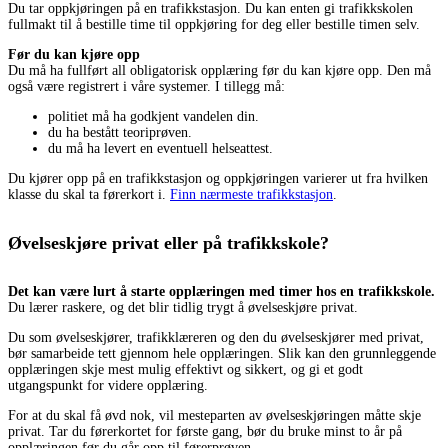
Du tar oppkjøringen på en trafikkstasjon. Du kan enten gi trafikkskolen
fullmakt til å bestille time til oppkjøring for deg eller bestille timen selv.
Før du kan kjøre opp
Du må ha fullført all obligatorisk opplæring før du kan kjøre opp. Den må
også være registrert i våre systemer. I tillegg må:
politiet må ha godkjent vandelen din.
du ha bestått teoriprøven.
du må ha levert en eventuell helseattest.
Du kjører opp på en trafikkstasjon og oppkjøringen varierer ut fra hvilken
klasse du skal ta førerkort i.
Finn nærmeste trafikkstasjon
.
Øvelseskjøre privat eller på trafikkskole?
Det kan være lurt å starte opplæringen med timer hos en trafikkskole.
Du lærer raskere, og det blir tidlig trygt å øvelseskjøre privat.
Du som øvelseskjører, trafikklæreren og den du øvelseskjører med privat,
bør samarbeide tett gjennom hele opplæringen. Slik kan den grunnleggende
opplæringen skje mest mulig effektivt og sikkert, og gi et godt
utgangspunkt for videre opplæring.
For at du skal få øvd nok, vil mesteparten av øvelseskjøringen måtte skje
privat. Tar du førerkortet for første gang, bør du bruke minst to år på
opplæringen før du går opp til førerprøven.