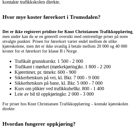
kontakte trafikkskolen direkte.
Hvor mye koster førerkort i Tromsdalen?
Det er ikke registrert prisliste for Knut Christiansen Trafikkopplæring
,
men under kan du se en generell oversikt med omtrentlige priser på noen
utvalgte punkter. Prisen for førerkort varier endel mellom de ulike
kjøreskolene, men det er ikke uvanlig å betale mellom 20 000 og 40 000
kroner for et førerkort for klasse B i Norge.
Trafikalt grunnkurs
kr. 1 500 - 2 000
Trafikant i mørket (mørkekjøring)
kr. 1 800 - 2 200
Kjøretimer, pr. time
kr. 600 - 900
Sikkerhetskurs på vei, kl. B
kr. 7 000 - 9 000
Sikkerhetskurs på bane, kl. B
kr. 5 000 - 7 000
Kurs om plikter ved trafikkuhell
kr. 800 - 1 400
Leie av bil til oppkjøring
kr. 2 000 - 3 000
For priser hos Knut Christiansen Trafikkopplæring – kontakt kjøreskolen
direkte.
Hvordan fungerer oppkjøring?