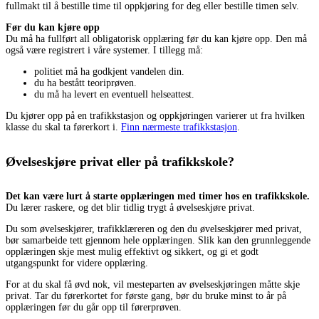
fullmakt til å bestille time til oppkjøring for deg eller bestille timen selv.
Før du kan kjøre opp
Du må ha fullført all obligatorisk opplæring før du kan kjøre opp. Den må
også være registrert i våre systemer. I tillegg må:
politiet må ha godkjent vandelen din.
du ha bestått teoriprøven.
du må ha levert en eventuell helseattest.
Du kjører opp på en trafikkstasjon og oppkjøringen varierer ut fra hvilken
klasse du skal ta førerkort i.
Finn nærmeste trafikkstasjon
.
Øvelseskjøre privat eller på trafikkskole?
Det kan være lurt å starte opplæringen med timer hos en trafikkskole.
Du lærer raskere, og det blir tidlig trygt å øvelseskjøre privat.
Du som øvelseskjører, trafikklæreren og den du øvelseskjører med privat,
bør samarbeide tett gjennom hele opplæringen. Slik kan den grunnleggende
opplæringen skje mest mulig effektivt og sikkert, og gi et godt
utgangspunkt for videre opplæring.
For at du skal få øvd nok, vil mesteparten av øvelseskjøringen måtte skje
privat. Tar du førerkortet for første gang, bør du bruke minst to år på
opplæringen før du går opp til førerprøven.