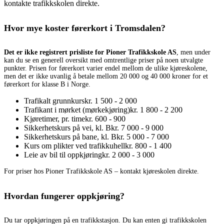
kontakte trafikkskolen direkte.
Hvor mye koster førerkort i Tromsdalen?
Det er ikke registrert prisliste for Pioner Trafikkskole AS
, men under
kan du se en generell oversikt med omtrentlige priser på noen utvalgte
punkter. Prisen for førerkort varier endel mellom de ulike kjøreskolene,
men det er ikke uvanlig å betale mellom 20 000 og 40 000 kroner for et
førerkort for klasse B i Norge.
Trafikalt grunnkurs
kr. 1 500 - 2 000
Trafikant i mørket (mørkekjøring)
kr. 1 800 - 2 200
Kjøretimer, pr. time
kr. 600 - 900
Sikkerhetskurs på vei, kl. B
kr. 7 000 - 9 000
Sikkerhetskurs på bane, kl. B
kr. 5 000 - 7 000
Kurs om plikter ved trafikkuhell
kr. 800 - 1 400
Leie av bil til oppkjøring
kr. 2 000 - 3 000
For priser hos Pioner Trafikkskole AS – kontakt kjøreskolen direkte.
Hvordan fungerer oppkjøring?
Du tar oppkjøringen på en trafikkstasjon. Du kan enten gi trafikkskolen