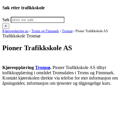
Søk etter trafikkskole
Søk
×
Kjøreopplæring.no
›
Troms og Finnmark
›
Tromsø
›
Pioner Trafikkskole AS
Trafikkskole Tromsø
Pioner Trafikkskole AS
Kjøreopplæring
Tromsø
.
Pioner Trafikkskole AS tilbyr
trafikkopplæring i området Tromsdalen i Troms og Finnmark.
Kontakt kjøreskolen direkte via telefon for mer informasjon om
åpningstider, informasjon om tjenester og tilgjengelige kurs.
RING KJØRESKOLE