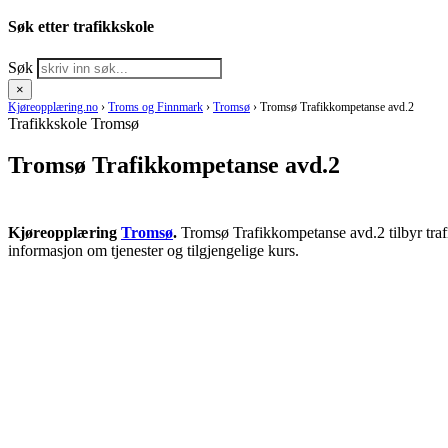
Søk etter trafikkskole
Søk
×
Kjøreopplæring.no
›
Troms og Finnmark
›
Tromsø
›
Tromsø Trafikkompetanse avd.2
Trafikkskole Tromsø
Tromsø Trafikkompetanse avd.2
Kjøreopplæring
Tromsø
.
Tromsø Trafikkompetanse avd.2 tilbyr traf
informasjon om tjenester og tilgjengelige kurs.
RING KJØRESKOLE