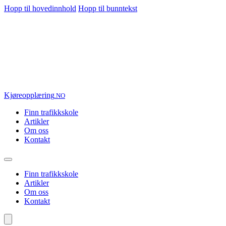
Hopp til hovedinnhold
Hopp til bunntekst
Kjøre
opplæring
.NO
Finn trafikkskole
Artikler
Om oss
Kontakt
Finn trafikkskole
Artikler
Om oss
Kontakt