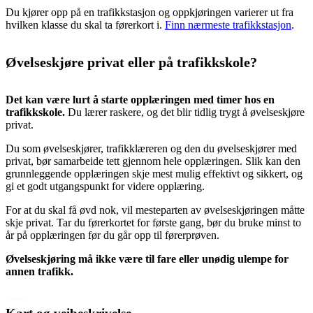
Du kjører opp på en trafikkstasjon og oppkjøringen varierer ut fra
hvilken klasse du skal ta førerkort i.
Finn nærmeste trafikkstasjon
.
Øvelseskjøre privat eller på trafikkskole?
Det kan være lurt å starte opplæringen med timer hos en
trafikkskole.
Du lærer raskere, og det blir tidlig trygt å øvelseskjøre
privat.
Du som øvelseskjører, trafikklæreren og den du øvelseskjører med
privat, bør samarbeide tett gjennom hele opplæringen. Slik kan den
grunnleggende opplæringen skje mest mulig effektivt og sikkert, og
gi et godt utgangspunkt for videre opplæring.
For at du skal få øvd nok, vil mesteparten av øvelseskjøringen måtte
skje privat. Tar du førerkortet for første gang, bør du bruke minst to
år på opplæringen før du går opp til førerprøven.
Øvelseskjøring må ikke være til fare eller unødig ulempe for
annen trafikk.