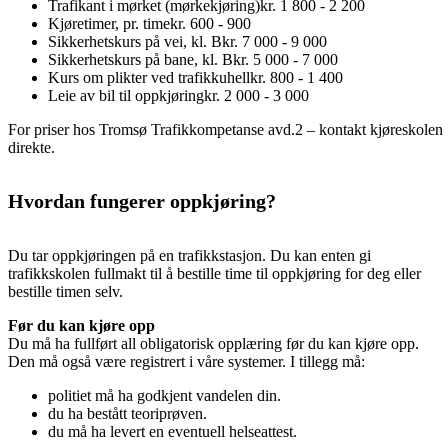
Trafikant i mørket (mørkekjøring)
kr. 1 800 - 2 200
Kjøretimer, pr. time
kr. 600 - 900
Sikkerhetskurs på vei, kl. B
kr. 7 000 - 9 000
Sikkerhetskurs på bane, kl. B
kr. 5 000 - 7 000
Kurs om plikter ved trafikkuhell
kr. 800 - 1 400
Leie av bil til oppkjøring
kr. 2 000 - 3 000
For priser hos Tromsø Trafikkompetanse avd.2 – kontakt kjøreskolen
direkte.
Hvordan fungerer oppkjøring?
Du tar oppkjøringen på en trafikkstasjon. Du kan enten gi
trafikkskolen fullmakt til å bestille time til oppkjøring for deg eller
bestille timen selv.
Før du kan kjøre opp
Du må ha fullført all obligatorisk opplæring før du kan kjøre opp.
Den må også være registrert i våre systemer. I tillegg må:
politiet må ha godkjent vandelen din.
du ha bestått teoriprøven.
du må ha levert en eventuell helseattest.