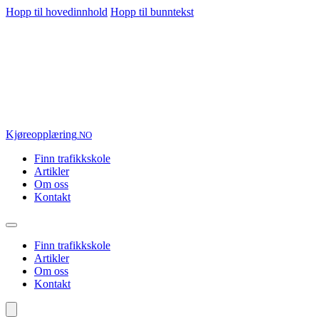
Hopp til hovedinnhold
Hopp til bunntekst
Kjøre
opplæring
.NO
Finn trafikkskole
Artikler
Om oss
Kontakt
Finn trafikkskole
Artikler
Om oss
Kontakt