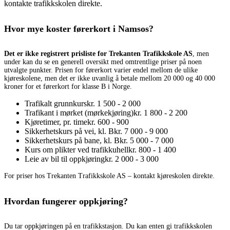
kontakte trafikkskolen direkte.
Hvor mye koster førerkort i Namsos?
Det er ikke registrert prisliste for Trekanten Trafikkskole AS
, men
under kan du se en generell oversikt med omtrentlige priser på noen
utvalgte punkter. Prisen for førerkort varier endel mellom de ulike
kjøreskolene, men det er ikke uvanlig å betale mellom 20 000 og 40 000
kroner for et førerkort for klasse B i Norge.
Trafikalt grunnkurs
kr. 1 500 - 2 000
Trafikant i mørket (mørkekjøring)
kr. 1 800 - 2 200
Kjøretimer, pr. time
kr. 600 - 900
Sikkerhetskurs på vei, kl. B
kr. 7 000 - 9 000
Sikkerhetskurs på bane, kl. B
kr. 5 000 - 7 000
Kurs om plikter ved trafikkuhell
kr. 800 - 1 400
Leie av bil til oppkjøring
kr. 2 000 - 3 000
For priser hos Trekanten Trafikkskole AS – kontakt kjøreskolen direkte.
Hvordan fungerer oppkjøring?
Du tar oppkjøringen på en trafikkstasjon. Du kan enten gi trafikkskolen