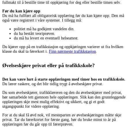
fullmakt til å bestille time til oppkjøring for deg eller bestille timen selv.
Før du kan kjøre opp
Du må ha fullført all obligatorisk opplæring før du kan kjøre opp. Den må
også være registrert i våre systemer. I tillegg må:
politiet må ha godkjent vandelen din.
du ha bestått teoriprøven.
du må ha levert en eventuell helseattest.
Du kjører opp på en trafikkstasjon og oppkjøringen varierer ut fra hvilken
klasse du skal ta førerkort i.
Finn nærmeste trafikkstasjon
.
Øvelseskjøre privat eller på trafikkskole?
Det kan være lurt å starte opplæringen med timer hos en trafikkskole.
Du lærer raskere, og det blir tidlig trygt å øvelseskjøre privat.
Du som øvelseskjører, trafikklæreren og den du øvelseskjører med privat,
bør samarbeide tett gjennom hele opplæringen. Slik kan den grunnleggende
opplæringen skje mest mulig effektivt og sikkert, og gi et godt
utgangspunkt for videre opplæring.
For at du skal få øvd nok, vil mesteparten av øvelseskjøringen måtte skje
privat. Tar du førerkortet for første gang, bør du bruke minst to år på
opplæringen før du går opp til førerprøven.