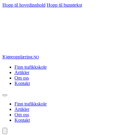
Hopp til hovedinnhold
Hopp til bunntekst
Kjøre
opplæring
.NO
Finn trafikkskole
Artikler
Om oss
Kontakt
Finn trafikkskole
Artikler
Om oss
Kontakt