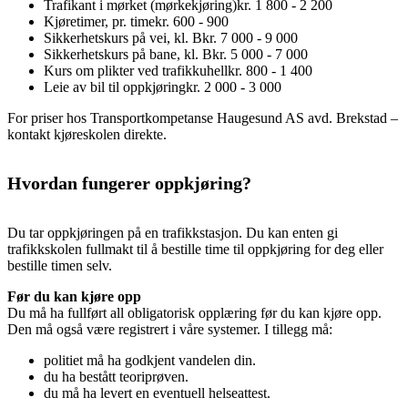
Trafikant i mørket (mørkekjøring)
kr. 1 800 - 2 200
Kjøretimer, pr. time
kr. 600 - 900
Sikkerhetskurs på vei, kl. B
kr. 7 000 - 9 000
Sikkerhetskurs på bane, kl. B
kr. 5 000 - 7 000
Kurs om plikter ved trafikkuhell
kr. 800 - 1 400
Leie av bil til oppkjøring
kr. 2 000 - 3 000
For priser hos Transportkompetanse Haugesund AS avd. Brekstad –
kontakt kjøreskolen direkte.
Hvordan fungerer oppkjøring?
Du tar oppkjøringen på en trafikkstasjon. Du kan enten gi
trafikkskolen fullmakt til å bestille time til oppkjøring for deg eller
bestille timen selv.
Før du kan kjøre opp
Du må ha fullført all obligatorisk opplæring før du kan kjøre opp.
Den må også være registrert i våre systemer. I tillegg må:
politiet må ha godkjent vandelen din.
du ha bestått teoriprøven.
du må ha levert en eventuell helseattest.