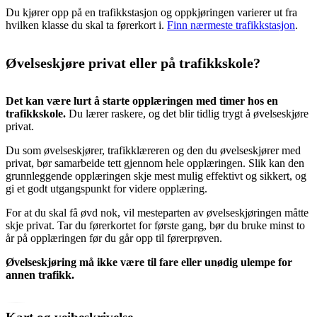
Du kjører opp på en trafikkstasjon og oppkjøringen varierer ut fra
hvilken klasse du skal ta førerkort i.
Finn nærmeste trafikkstasjon
.
Øvelseskjøre privat eller på trafikkskole?
Det kan være lurt å starte opplæringen med timer hos en
trafikkskole.
Du lærer raskere, og det blir tidlig trygt å øvelseskjøre
privat.
Du som øvelseskjører, trafikklæreren og den du øvelseskjører med
privat, bør samarbeide tett gjennom hele opplæringen. Slik kan den
grunnleggende opplæringen skje mest mulig effektivt og sikkert, og
gi et godt utgangspunkt for videre opplæring.
For at du skal få øvd nok, vil mesteparten av øvelseskjøringen måtte
skje privat. Tar du førerkortet for første gang, bør du bruke minst to
år på opplæringen før du går opp til førerprøven.
Øvelseskjøring må ikke være til fare eller unødig ulempe for
annen trafikk.