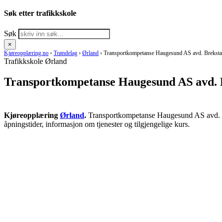
Søk etter trafikkskole
Søk
×
Kjøreopplæring.no
›
Trøndelag
›
Ørland
›
Transportkompetanse Haugesund AS avd. Brekst
Trafikkskole Ørland
Transportkompetanse Haugesund AS avd. 
Kjøreopplæring
Ørland
.
Transportkompetanse Haugesund AS avd. Bre
åpningstider, informasjon om tjenester og tilgjengelige kurs.
RING KJØRESKOLE