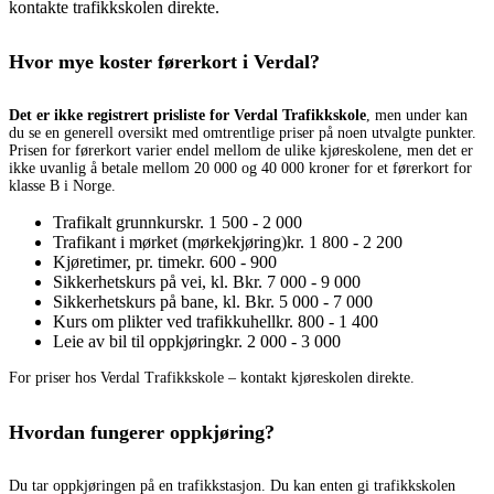
kontakte trafikkskolen direkte.
Hvor mye koster førerkort i Verdal?
Det er ikke registrert prisliste for Verdal Trafikkskole
, men under kan
du se en generell oversikt med omtrentlige priser på noen utvalgte punkter.
Prisen for førerkort varier endel mellom de ulike kjøreskolene, men det er
ikke uvanlig å betale mellom 20 000 og 40 000 kroner for et førerkort for
klasse B i Norge.
Trafikalt grunnkurs
kr. 1 500 - 2 000
Trafikant i mørket (mørkekjøring)
kr. 1 800 - 2 200
Kjøretimer, pr. time
kr. 600 - 900
Sikkerhetskurs på vei, kl. B
kr. 7 000 - 9 000
Sikkerhetskurs på bane, kl. B
kr. 5 000 - 7 000
Kurs om plikter ved trafikkuhell
kr. 800 - 1 400
Leie av bil til oppkjøring
kr. 2 000 - 3 000
For priser hos Verdal Trafikkskole – kontakt kjøreskolen direkte.
Hvordan fungerer oppkjøring?
Du tar oppkjøringen på en trafikkstasjon. Du kan enten gi trafikkskolen