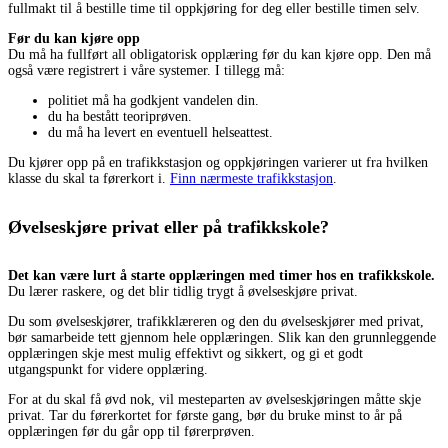
fullmakt til å bestille time til oppkjøring for deg eller bestille timen selv.
Før du kan kjøre opp
Du må ha fullført all obligatorisk opplæring før du kan kjøre opp. Den må
også være registrert i våre systemer. I tillegg må:
politiet må ha godkjent vandelen din.
du ha bestått teoriprøven.
du må ha levert en eventuell helseattest.
Du kjører opp på en trafikkstasjon og oppkjøringen varierer ut fra hvilken
klasse du skal ta førerkort i.
Finn nærmeste trafikkstasjon
.
Øvelseskjøre privat eller på trafikkskole?
Det kan være lurt å starte opplæringen med timer hos en trafikkskole.
Du lærer raskere, og det blir tidlig trygt å øvelseskjøre privat.
Du som øvelseskjører, trafikklæreren og den du øvelseskjører med privat,
bør samarbeide tett gjennom hele opplæringen. Slik kan den grunnleggende
opplæringen skje mest mulig effektivt og sikkert, og gi et godt
utgangspunkt for videre opplæring.
For at du skal få øvd nok, vil mesteparten av øvelseskjøringen måtte skje
privat. Tar du førerkortet for første gang, bør du bruke minst to år på
opplæringen før du går opp til førerprøven.