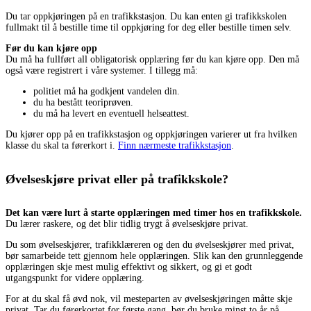
Du tar oppkjøringen på en trafikkstasjon. Du kan enten gi trafikkskolen
fullmakt til å bestille time til oppkjøring for deg eller bestille timen selv.
Før du kan kjøre opp
Du må ha fullført all obligatorisk opplæring før du kan kjøre opp. Den må
også være registrert i våre systemer. I tillegg må:
politiet må ha godkjent vandelen din.
du ha bestått teoriprøven.
du må ha levert en eventuell helseattest.
Du kjører opp på en trafikkstasjon og oppkjøringen varierer ut fra hvilken
klasse du skal ta førerkort i.
Finn nærmeste trafikkstasjon
.
Øvelseskjøre privat eller på trafikkskole?
Det kan være lurt å starte opplæringen med timer hos en trafikkskole.
Du lærer raskere, og det blir tidlig trygt å øvelseskjøre privat.
Du som øvelseskjører, trafikklæreren og den du øvelseskjører med privat,
bør samarbeide tett gjennom hele opplæringen. Slik kan den grunnleggende
opplæringen skje mest mulig effektivt og sikkert, og gi et godt
utgangspunkt for videre opplæring.
For at du skal få øvd nok, vil mesteparten av øvelseskjøringen måtte skje
privat. Tar du førerkortet for første gang, bør du bruke minst to år på