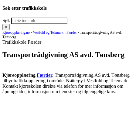
Søk etter trafikkskole
Søk
×
Kjøreopplæring.no
›
Vestfold og Telemark
›
Færder
›
Transportrådgivning AS avd.
Tønsberg
Trafikkskole Færder
Transportrådgivning AS avd. Tønsberg
Kjøreopplæring
Færder
.
Transportrådgivning AS avd. Tønsberg
tilbyr trafikkopplæring i området Nøtterøy i Vestfold og Telemark.
Kontakt kjøreskolen direkte via telefon for mer informasjon om
åpningstider, informasjon om tjenester og tilgjengelige kurs.
RING KJØRESKOLE