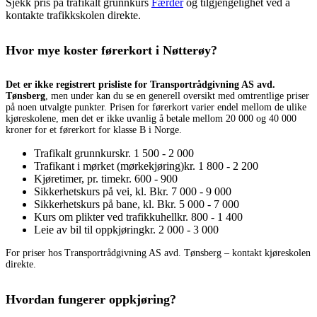
Sjekk pris på trafikalt grunnkurs
Færder
og tilgjengelighet ved å
kontakte trafikkskolen direkte.
Hvor mye koster førerkort i Nøtterøy?
Det er ikke registrert prisliste for Transportrådgivning AS avd.
Tønsberg
, men under kan du se en generell oversikt med omtrentlige priser
på noen utvalgte punkter. Prisen for førerkort varier endel mellom de ulike
kjøreskolene, men det er ikke uvanlig å betale mellom 20 000 og 40 000
kroner for et førerkort for klasse B i Norge.
Trafikalt grunnkurs
kr. 1 500 - 2 000
Trafikant i mørket (mørkekjøring)
kr. 1 800 - 2 200
Kjøretimer, pr. time
kr. 600 - 900
Sikkerhetskurs på vei, kl. B
kr. 7 000 - 9 000
Sikkerhetskurs på bane, kl. B
kr. 5 000 - 7 000
Kurs om plikter ved trafikkuhell
kr. 800 - 1 400
Leie av bil til oppkjøring
kr. 2 000 - 3 000
For priser hos Transportrådgivning AS avd. Tønsberg – kontakt kjøreskolen
direkte.
Hvordan fungerer oppkjøring?