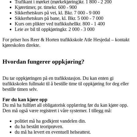
Trafikant i mørket (mørkekjøring)
kr. 1 800 - 2 200
Kjøretimer, pr. time
kr. 600 - 900
Sikkerhetskurs på vei, kl. B
kr. 7 000 - 9 000
Sikkerhetskurs på bane, kl. B
kr. 5 000 - 7 000
Kurs om plikter ved trafikkuhell
kr. 800 - 1 400
Leie av bil til oppkjøring
kr. 2 000 - 3 000
For priser hos Reer & Horten trafikkskole Atle Hesjedal – kontakt
kjøreskolen direkte.
Hvordan fungerer oppkjøring?
Du tar oppkjøringen på en trafikkstasjon. Du kan enten gi
trafikkskolen fullmakt til å bestille time til oppkjøring for deg eller
bestille timen selv.
Før du kan kjøre opp
Du må ha fullført all obligatorisk opplæring før du kan kjøre opp.
Den må også være registrert i våre systemer. I tillegg må:
politiet må ha godkjent vandelen din.
du ha bestått teoriprøven.
du må ha levert en eventuell helseattest.