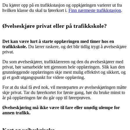
Du kjører opp på en trafikkstasjon og oppkjøringen varierer ut fra
hvilken klasse du skal ta førerkort i.
Finn nærmeste trafikkstasjon
.
Øvelseskjøre privat eller på trafikkskole?
Det kan være lurt å starte opplæringen med timer hos en
trafikkskole.
Du lærer raskere, og det blir tidlig trygt å øvelseskjøre
privat.
Du som øvelseskjører, trafikklæreren og den du øvelseskjører med
privat, bør samarbeide tett gjennom hele opplæringen. Slik kan den
grunnleggende opplæringen skje mest mulig effektivt og sikkert, og
gi et godt utgangspunkt for videre opplæring.
For at du skal få øvd nok, vil mesteparten av øvelseskjøringen måtte
skje privat. Tar du førerkortet for første gang, bør du bruke minst to
år på opplæringen før du går opp til førerprøven.
Øvelseskjøring må ikke være til fare eller unødig ulempe for
annen trafikk.