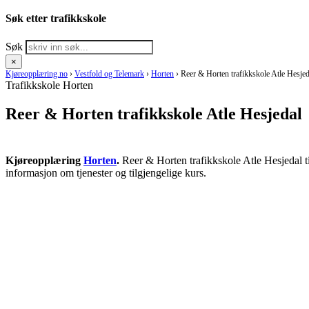
Søk etter trafikkskole
Søk
×
Kjøreopplæring.no
›
Vestfold og Telemark
›
Horten
›
Reer & Horten trafikkskole Atle Hesjed
Trafikkskole Horten
Reer & Horten trafikkskole Atle Hesjedal
Kjøreopplæring
Horten
.
Reer & Horten trafikkskole Atle Hesjedal ti
informasjon om tjenester og tilgjengelige kurs.
RING KJØRESKOLE