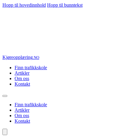
Hopp til hovedinnhold
Hopp til bunntekst
Kjøre
opplæring
.NO
Finn trafikkskole
Artikler
Om oss
Kontakt
Finn trafikkskole
Artikler
Om oss
Kontakt