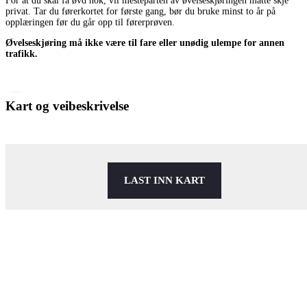
For at du skal få øvd nok, vil mesteparten av øvelseskjøringen måtte skje
privat. Tar du førerkortet for første gang, bør du bruke minst to år på
opplæringen før du går opp til førerprøven.
Øvelseskjøring må ikke være til fare eller unødig ulempe for annen
trafikk.
Kart og veibeskrivelse
LAST INN KART