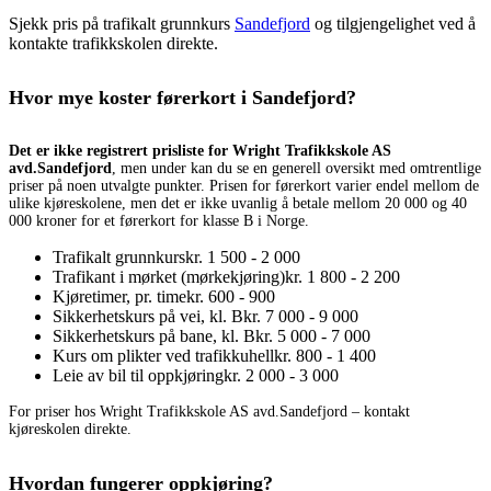
Sjekk pris på trafikalt grunnkurs
Sandefjord
og tilgjengelighet ved å
kontakte trafikkskolen direkte.
Hvor mye koster førerkort i Sandefjord?
Det er ikke registrert prisliste for Wright Trafikkskole AS
avd.Sandefjord
, men under kan du se en generell oversikt med omtrentlige
priser på noen utvalgte punkter. Prisen for førerkort varier endel mellom de
ulike kjøreskolene, men det er ikke uvanlig å betale mellom 20 000 og 40
000 kroner for et førerkort for klasse B i Norge.
Trafikalt grunnkurs
kr. 1 500 - 2 000
Trafikant i mørket (mørkekjøring)
kr. 1 800 - 2 200
Kjøretimer, pr. time
kr. 600 - 900
Sikkerhetskurs på vei, kl. B
kr. 7 000 - 9 000
Sikkerhetskurs på bane, kl. B
kr. 5 000 - 7 000
Kurs om plikter ved trafikkuhell
kr. 800 - 1 400
Leie av bil til oppkjøring
kr. 2 000 - 3 000
For priser hos Wright Trafikkskole AS avd.Sandefjord – kontakt
kjøreskolen direkte.
Hvordan fungerer oppkjøring?