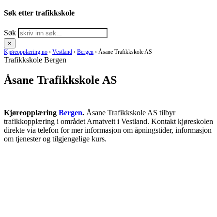
Søk etter trafikkskole
Søk
×
Kjøreopplæring.no
›
Vestland
›
Bergen
›
Åsane Trafikkskole AS
Trafikkskole Bergen
Åsane Trafikkskole AS
Kjøreopplæring
Bergen
.
Åsane Trafikkskole AS tilbyr
trafikkopplæring i området Arnatveit i Vestland. Kontakt kjøreskolen
direkte via telefon for mer informasjon om åpningstider, informasjon
om tjenester og tilgjengelige kurs.
RING KJØRESKOLE