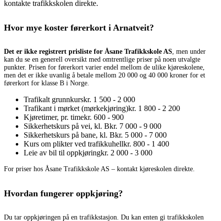
kontakte trafikkskolen direkte.
Hvor mye koster førerkort i Arnatveit?
Det er ikke registrert prisliste for Åsane Trafikkskole AS
, men under
kan du se en generell oversikt med omtrentlige priser på noen utvalgte
punkter. Prisen for førerkort varier endel mellom de ulike kjøreskolene,
men det er ikke uvanlig å betale mellom 20 000 og 40 000 kroner for et
førerkort for klasse B i Norge.
Trafikalt grunnkurs
kr. 1 500 - 2 000
Trafikant i mørket (mørkekjøring)
kr. 1 800 - 2 200
Kjøretimer, pr. time
kr. 600 - 900
Sikkerhetskurs på vei, kl. B
kr. 7 000 - 9 000
Sikkerhetskurs på bane, kl. B
kr. 5 000 - 7 000
Kurs om plikter ved trafikkuhell
kr. 800 - 1 400
Leie av bil til oppkjøring
kr. 2 000 - 3 000
For priser hos Åsane Trafikkskole AS – kontakt kjøreskolen direkte.
Hvordan fungerer oppkjøring?
Du tar oppkjøringen på en trafikkstasjon. Du kan enten gi trafikkskolen