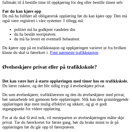
fullmakt til å bestille time til oppkjøring for deg eller bestille timen selv.
Før du kan kjøre opp
Du må ha fullført all obligatorisk opplæring før du kan kjøre opp. Den må
også være registrert i våre systemer. I tillegg må:
politiet må ha godkjent vandelen din.
du ha bestått teoriprøven.
du må ha levert en eventuell helseattest.
Du kjører opp på en trafikkstasjon og oppkjøringen varierer ut fra hvilken
klasse du skal ta førerkort i.
Finn nærmeste trafikkstasjon
.
Øvelseskjøre privat eller på trafikkskole?
Det kan være lurt å starte opplæringen med timer hos en trafikkskole.
Du lærer raskere, og det blir tidlig trygt å øvelseskjøre privat.
Du som øvelseskjører, trafikklæreren og den du øvelseskjører med privat,
bør samarbeide tett gjennom hele opplæringen. Slik kan den grunnleggende
opplæringen skje mest mulig effektivt og sikkert, og gi et godt
utgangspunkt for videre opplæring.
For at du skal få øvd nok, vil mesteparten av øvelseskjøringen måtte skje
privat. Tar du førerkortet for første gang, bør du bruke minst to år på
opplæringen før du går opp til førerprøven.