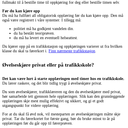
fullmakt til å bestille time til oppkjøring for deg eller bestille timen selv.
Før du kan kjøre opp
Du må ha fullført all obligatorisk opplæring før du kan kjøre opp. Den må
også være registrert i våre systemer. I tillegg må:
politiet må ha godkjent vandelen din.
du ha bestått teoriprøven.
du må ha levert en eventuell helseattest.
Du kjører opp på en trafikkstasjon og oppkjøringen varierer ut fra hvilken
klasse du skal ta førerkort i.
Finn nærmeste trafikkstasjon
.
Øvelseskjøre privat eller på trafikkskole?
Det kan være lurt å starte opplæringen med timer hos en trafikkskole.
Du lærer raskere, og det blir tidlig trygt å øvelseskjøre privat.
Du som øvelseskjører, trafikklæreren og den du øvelseskjører med privat,
bør samarbeide tett gjennom hele opplæringen. Slik kan den grunnleggende
opplæringen skje mest mulig effektivt og sikkert, og gi et godt
utgangspunkt for videre opplæring.
For at du skal få øvd nok, vil mesteparten av øvelseskjøringen måtte skje
privat. Tar du førerkortet for første gang, bør du bruke minst to år på
opplæringen før du går opp til førerprøven.