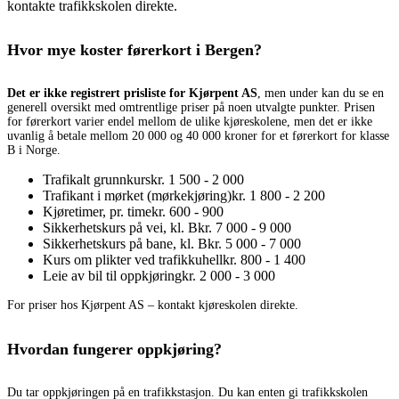
kontakte trafikkskolen direkte.
Hvor mye koster førerkort i Bergen?
Det er ikke registrert prisliste for Kjørpent AS
, men under kan du se en
generell oversikt med omtrentlige priser på noen utvalgte punkter. Prisen
for førerkort varier endel mellom de ulike kjøreskolene, men det er ikke
uvanlig å betale mellom 20 000 og 40 000 kroner for et førerkort for klasse
B i Norge.
Trafikalt grunnkurs
kr. 1 500 - 2 000
Trafikant i mørket (mørkekjøring)
kr. 1 800 - 2 200
Kjøretimer, pr. time
kr. 600 - 900
Sikkerhetskurs på vei, kl. B
kr. 7 000 - 9 000
Sikkerhetskurs på bane, kl. B
kr. 5 000 - 7 000
Kurs om plikter ved trafikkuhell
kr. 800 - 1 400
Leie av bil til oppkjøring
kr. 2 000 - 3 000
For priser hos Kjørpent AS – kontakt kjøreskolen direkte.
Hvordan fungerer oppkjøring?
Du tar oppkjøringen på en trafikkstasjon. Du kan enten gi trafikkskolen