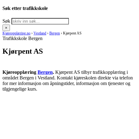
Søk etter trafikkskole
Søk
×
Kjøreopplæring.no
›
Vestland
›
Bergen
›
Kjørpent AS
Trafikkskole Bergen
Kjørpent AS
Kjøreopplæring
Bergen
.
Kjørpent AS tilbyr trafikkopplæring i
området Bergen i Vestland. Kontakt kjøreskolen direkte via telefon
for mer informasjon om åpningstider, informasjon om tjenester og
tilgjengelige kurs.
RING KJØRESKOLE