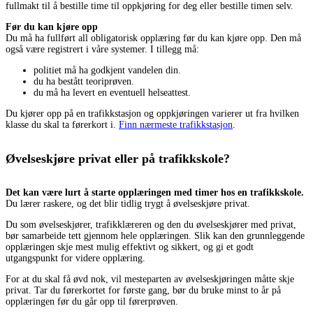
fullmakt til å bestille time til oppkjøring for deg eller bestille timen selv.
Før du kan kjøre opp
Du må ha fullført all obligatorisk opplæring før du kan kjøre opp. Den må
også være registrert i våre systemer. I tillegg må:
politiet må ha godkjent vandelen din.
du ha bestått teoriprøven.
du må ha levert en eventuell helseattest.
Du kjører opp på en trafikkstasjon og oppkjøringen varierer ut fra hvilken
klasse du skal ta førerkort i.
Finn nærmeste trafikkstasjon
.
Øvelseskjøre privat eller på trafikkskole?
Det kan være lurt å starte opplæringen med timer hos en trafikkskole.
Du lærer raskere, og det blir tidlig trygt å øvelseskjøre privat.
Du som øvelseskjører, trafikklæreren og den du øvelseskjører med privat,
bør samarbeide tett gjennom hele opplæringen. Slik kan den grunnleggende
opplæringen skje mest mulig effektivt og sikkert, og gi et godt
utgangspunkt for videre opplæring.
For at du skal få øvd nok, vil mesteparten av øvelseskjøringen måtte skje
privat. Tar du førerkortet for første gang, bør du bruke minst to år på
opplæringen før du går opp til førerprøven.