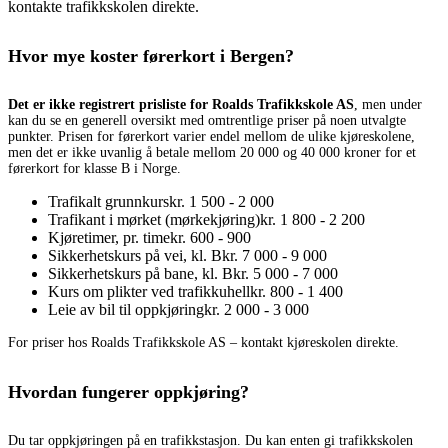
kontakte trafikkskolen direkte.
Hvor mye koster førerkort i Bergen?
Det er ikke registrert prisliste for Roalds Trafikkskole AS
, men under
kan du se en generell oversikt med omtrentlige priser på noen utvalgte
punkter. Prisen for førerkort varier endel mellom de ulike kjøreskolene,
men det er ikke uvanlig å betale mellom 20 000 og 40 000 kroner for et
førerkort for klasse B i Norge.
Trafikalt grunnkurs
kr. 1 500 - 2 000
Trafikant i mørket (mørkekjøring)
kr. 1 800 - 2 200
Kjøretimer, pr. time
kr. 600 - 900
Sikkerhetskurs på vei, kl. B
kr. 7 000 - 9 000
Sikkerhetskurs på bane, kl. B
kr. 5 000 - 7 000
Kurs om plikter ved trafikkuhell
kr. 800 - 1 400
Leie av bil til oppkjøring
kr. 2 000 - 3 000
For priser hos Roalds Trafikkskole AS – kontakt kjøreskolen direkte.
Hvordan fungerer oppkjøring?
Du tar oppkjøringen på en trafikkstasjon. Du kan enten gi trafikkskolen