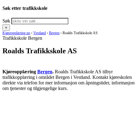
Søk etter trafikkskole
Søk
×
Kjøreopplæring.no
›
Vestland
›
Bergen
›
Roalds Trafikkskole AS
Trafikkskole Bergen
Roalds Trafikkskole AS
Kjøreopplæring
Bergen
.
Roalds Trafikkskole AS tilbyr
trafikkopplæring i området Bergen i Vestland. Kontakt kjøreskolen
direkte via telefon for mer informasjon om åpningstider, informasjon
om tjenester og tilgjengelige kurs.
RING KJØRESKOLE