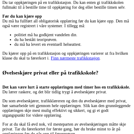
Du tar oppkjøringen på en trafikkstasjon. Du kan enten gi trafikkskolen
fullmakt til å bestille time til oppkjøring for deg eller bestille timen selv.
Før du kan kjøre opp
Du må ha fullført all obligatorisk opplæring før du kan kjøre opp. Den må
også være registrert i våre systemer. I tillegg må:
politiet må ha godkjent vandelen din.
du ha bestått teoriprøven.
du må ha levert en eventuell helseattest.
Du kjører opp på en trafikkstasjon og oppkjøringen varierer ut fra hvilken
klasse du skal ta førerkort i.
Finn nærmeste trafikkstasjon
.
Øvelseskjøre privat eller på trafikkskole?
Det kan være lurt å starte opplæringen med timer hos en trafikkskole.
Du lærer raskere, og det blir tidlig trygt å øvelseskjøre privat.
Du som øvelseskjører, trafikklæreren og den du øvelseskjører med privat,
bør samarbeide tett gjennom hele opplæringen. Slik kan den grunnleggende
opplæringen skje mest mulig effektivt og sikkert, og gi et godt
utgangspunkt for videre opplæring.
For at du skal få øvd nok, vil mesteparten av øvelseskjøringen måtte skje
privat. Tar du førerkortet for første gang, bør du bruke minst to år på
opplæringen før du går opp til førerprøven.