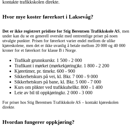
kontakte trafikkskolen direkte.
Hvor mye koster førerkort i Laksevåg?
Det er ikke registrert prisliste for Stig Berentsen Trafikkskole AS
, men
under kan du se en generell oversikt med omtrentlige priser på noen
utvalgte punkter. Prisen for førerkort varier endel mellom de ulike
kjøreskolene, men det er ikke uvanlig å betale mellom 20 000 og 40 000
kroner for et førerkort for klasse B i Norge.
Trafikalt grunnkurs
kr. 1 500 - 2 000
Trafikant i mørket (mørkekjøring)
kr. 1 800 - 2 200
Kjøretimer, pr. time
kr. 600 - 900
Sikkerhetskurs på vei, kl. B
kr. 7 000 - 9 000
Sikkerhetskurs på bane, kl. B
kr. 5 000 - 7 000
Kurs om plikter ved trafikkuhell
kr. 800 - 1 400
Leie av bil til oppkjøring
kr. 2 000 - 3 000
For priser hos Stig Berentsen Trafikkskole AS – kontakt kjøreskolen
direkte.
Hvordan fungerer oppkjøring?