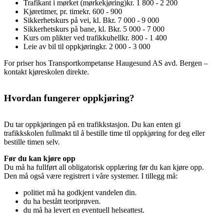
Trafikant i mørket (mørkekjøring)
kr. 1 800 - 2 200
Kjøretimer, pr. time
kr. 600 - 900
Sikkerhetskurs på vei, kl. B
kr. 7 000 - 9 000
Sikkerhetskurs på bane, kl. B
kr. 5 000 - 7 000
Kurs om plikter ved trafikkuhell
kr. 800 - 1 400
Leie av bil til oppkjøring
kr. 2 000 - 3 000
For priser hos Transportkompetanse Haugesund AS avd. Bergen –
kontakt kjøreskolen direkte.
Hvordan fungerer oppkjøring?
Du tar oppkjøringen på en trafikkstasjon. Du kan enten gi
trafikkskolen fullmakt til å bestille time til oppkjøring for deg eller
bestille timen selv.
Før du kan kjøre opp
Du må ha fullført all obligatorisk opplæring før du kan kjøre opp.
Den må også være registrert i våre systemer. I tillegg må:
politiet må ha godkjent vandelen din.
du ha bestått teoriprøven.
du må ha levert en eventuell helseattest.