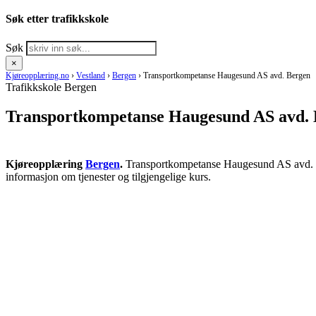
Søk etter trafikkskole
Søk
×
Kjøreopplæring.no
›
Vestland
›
Bergen
›
Transportkompetanse Haugesund AS avd. Bergen
Trafikkskole Bergen
Transportkompetanse Haugesund AS avd.
Kjøreopplæring
Bergen
.
Transportkompetanse Haugesund AS avd. Berg
informasjon om tjenester og tilgjengelige kurs.
RING KJØRESKOLE