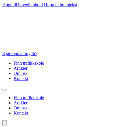
Hopp til hovedinnhold
Hopp til bunntekst
Kjøre
opplæring
.NO
Finn trafikkskole
Artikler
Om oss
Kontakt
Finn trafikkskole
Artikler
Om oss
Kontakt