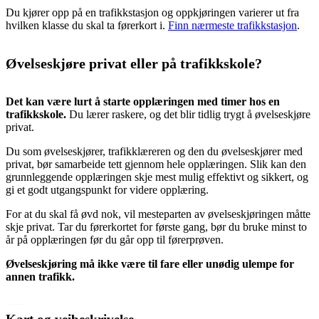
Du kjører opp på en trafikkstasjon og oppkjøringen varierer ut fra
hvilken klasse du skal ta førerkort i.
Finn nærmeste trafikkstasjon
.
Øvelseskjøre privat eller på trafikkskole?
Det kan være lurt å starte opplæringen med timer hos en
trafikkskole.
Du lærer raskere, og det blir tidlig trygt å øvelseskjøre
privat.
Du som øvelseskjører, trafikklæreren og den du øvelseskjører med
privat, bør samarbeide tett gjennom hele opplæringen. Slik kan den
grunnleggende opplæringen skje mest mulig effektivt og sikkert, og
gi et godt utgangspunkt for videre opplæring.
For at du skal få øvd nok, vil mesteparten av øvelseskjøringen måtte
skje privat. Tar du førerkortet for første gang, bør du bruke minst to
år på opplæringen før du går opp til førerprøven.
Øvelseskjøring må ikke være til fare eller unødig ulempe for
annen trafikk.