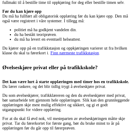
fullmakt til å bestille time til oppkjøring for deg eller bestille timen selv.
Før du kan kjøre opp
Du må ha fullført all obligatorisk opplæring før du kan kjøre opp. Den må
også være registrert i våre systemer. I tillegg må:
politiet må ha godkjent vandelen din.
du ha bestått teoriprøven.
du må ha levert en eventuell helseattest.
Du kjører opp på en trafikkstasjon og oppkjøringen varierer ut fra hvilken
klasse du skal ta førerkort i.
Finn nærmeste trafikkstasjon
.
Øvelseskjøre privat eller på trafikkskole?
Det kan være lurt å starte opplæringen med timer hos en trafikkskole.
Du lærer raskere, og det blir tidlig trygt å øvelseskjøre privat.
Du som øvelseskjører, trafikklæreren og den du øvelseskjører med privat,
bør samarbeide tett gjennom hele opplæringen. Slik kan den grunnleggende
opplæringen skje mest mulig effektivt og sikkert, og gi et godt
utgangspunkt for videre opplæring.
For at du skal få øvd nok, vil mesteparten av øvelseskjøringen måtte skje
privat. Tar du førerkortet for første gang, bør du bruke minst to år på
opplæringen før du går opp til førerprøven.