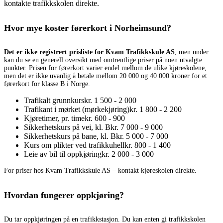
kontakte trafikkskolen direkte.
Hvor mye koster førerkort i Norheimsund?
Det er ikke registrert prisliste for Kvam Trafikkskule AS
, men under
kan du se en generell oversikt med omtrentlige priser på noen utvalgte
punkter. Prisen for førerkort varier endel mellom de ulike kjøreskolene,
men det er ikke uvanlig å betale mellom 20 000 og 40 000 kroner for et
førerkort for klasse B i Norge.
Trafikalt grunnkurs
kr. 1 500 - 2 000
Trafikant i mørket (mørkekjøring)
kr. 1 800 - 2 200
Kjøretimer, pr. time
kr. 600 - 900
Sikkerhetskurs på vei, kl. B
kr. 7 000 - 9 000
Sikkerhetskurs på bane, kl. B
kr. 5 000 - 7 000
Kurs om plikter ved trafikkuhell
kr. 800 - 1 400
Leie av bil til oppkjøring
kr. 2 000 - 3 000
For priser hos Kvam Trafikkskule AS – kontakt kjøreskolen direkte.
Hvordan fungerer oppkjøring?
Du tar oppkjøringen på en trafikkstasjon. Du kan enten gi trafikkskolen