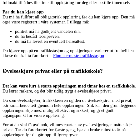
fullmakt til å bestille time til oppkjøring for deg eller bestille timen selv.
Før du kan kjøre opp
Du må ha fullført all obligatorisk opplæring før du kan kjøre opp. Den må
også være registrert i våre systemer. I tillegg må:
politiet må ha godkjent vandelen din.
du ha bestått teoriprøven.
du må ha levert en eventuell helseattest.
Du kjører opp på en trafikkstasjon og oppkjøringen varierer ut fra hvilken
klasse du skal ta førerkort i.
Finn nærmeste trafikkstasjon
.
Øvelseskjøre privat eller på trafikkskole?
Det kan være lurt å starte opplæringen med timer hos en trafikkskole.
Du lærer raskere, og det blir tidlig trygt å øvelseskjøre privat.
Du som øvelseskjører, trafikklæreren og den du øvelseskjører med privat,
bør samarbeide tett gjennom hele opplæringen. Slik kan den grunnleggende
opplæringen skje mest mulig effektivt og sikkert, og gi et godt
utgangspunkt for videre opplæring.
For at du skal få øvd nok, vil mesteparten av øvelseskjøringen måtte skje
privat. Tar du førerkortet for første gang, bør du bruke minst to år på
opplæringen før du går opp til førerprøven.