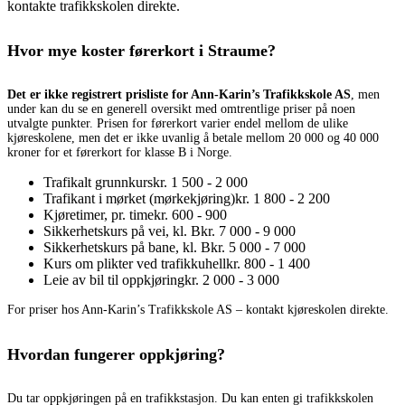
kontakte trafikkskolen direkte.
Hvor mye koster førerkort i Straume?
Det er ikke registrert prisliste for Ann-Karin’s Trafikkskole AS
, men
under kan du se en generell oversikt med omtrentlige priser på noen
utvalgte punkter. Prisen for førerkort varier endel mellom de ulike
kjøreskolene, men det er ikke uvanlig å betale mellom 20 000 og 40 000
kroner for et førerkort for klasse B i Norge.
Trafikalt grunnkurs
kr. 1 500 - 2 000
Trafikant i mørket (mørkekjøring)
kr. 1 800 - 2 200
Kjøretimer, pr. time
kr. 600 - 900
Sikkerhetskurs på vei, kl. B
kr. 7 000 - 9 000
Sikkerhetskurs på bane, kl. B
kr. 5 000 - 7 000
Kurs om plikter ved trafikkuhell
kr. 800 - 1 400
Leie av bil til oppkjøring
kr. 2 000 - 3 000
For priser hos Ann-Karin’s Trafikkskole AS – kontakt kjøreskolen direkte.
Hvordan fungerer oppkjøring?
Du tar oppkjøringen på en trafikkstasjon. Du kan enten gi trafikkskolen