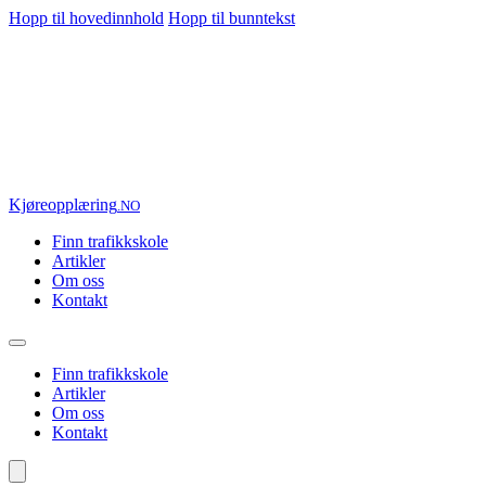
Hopp til hovedinnhold
Hopp til bunntekst
Kjøre
opplæring
.NO
Finn trafikkskole
Artikler
Om oss
Kontakt
Finn trafikkskole
Artikler
Om oss
Kontakt