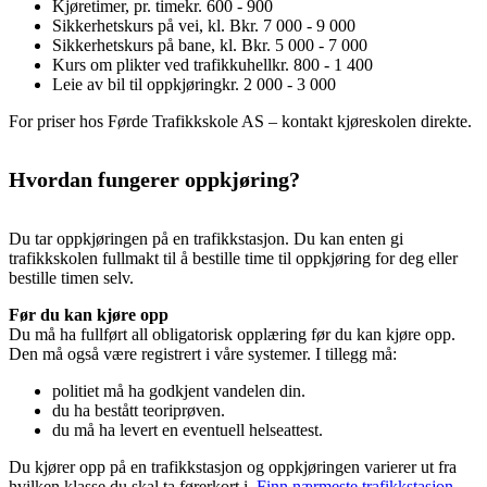
Kjøretimer, pr. time
kr. 600 - 900
Sikkerhetskurs på vei, kl. B
kr. 7 000 - 9 000
Sikkerhetskurs på bane, kl. B
kr. 5 000 - 7 000
Kurs om plikter ved trafikkuhell
kr. 800 - 1 400
Leie av bil til oppkjøring
kr. 2 000 - 3 000
For priser hos Førde Trafikkskole AS – kontakt kjøreskolen direkte.
Hvordan fungerer oppkjøring?
Du tar oppkjøringen på en trafikkstasjon. Du kan enten gi
trafikkskolen fullmakt til å bestille time til oppkjøring for deg eller
bestille timen selv.
Før du kan kjøre opp
Du må ha fullført all obligatorisk opplæring før du kan kjøre opp.
Den må også være registrert i våre systemer. I tillegg må:
politiet må ha godkjent vandelen din.
du ha bestått teoriprøven.
du må ha levert en eventuell helseattest.
Du kjører opp på en trafikkstasjon og oppkjøringen varierer ut fra
hvilken klasse du skal ta førerkort i.
Finn nærmeste trafikkstasjon
.