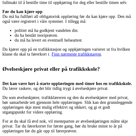
fullmakt til å bestille time til oppkjøring for deg eller bestille timen selv.
Før du kan kjøre opp
Du må ha fullført all obligatorisk opplæring før du kan kjøre opp. Den må
også være registrert i våre systemer. I tillegg må:
politiet må ha godkjent vandelen din.
du ha bestått teoriprøven.
du må ha levert en eventuell helseattest.
Du kjører opp på en trafikkstasjon og oppkjøringen varierer ut fra hvilken
klasse du skal ta førerkort i.
Finn nærmeste trafikkstasjon
.
Øvelseskjøre privat eller på trafikkskole?
Det kan være lurt å starte opplæringen med timer hos en trafikkskole.
Du lærer raskere, og det blir tidlig trygt å øvelseskjøre privat.
Du som øvelseskjører, trafikklæreren og den du øvelseskjører med privat,
bør samarbeide tett gjennom hele opplæringen. Slik kan den grunnleggende
opplæringen skje mest mulig effektivt og sikkert, og gi et godt
utgangspunkt for videre opplæring.
For at du skal få øvd nok, vil mesteparten av øvelseskjøringen måtte skje
privat. Tar du førerkortet for første gang, bør du bruke minst to år på
opplæringen før du går opp til førerprøven.