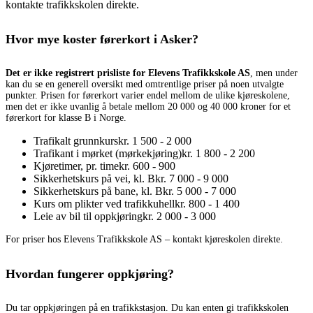
kontakte trafikkskolen direkte.
Hvor mye koster førerkort i Asker?
Det er ikke registrert prisliste for Elevens Trafikkskole AS
, men under
kan du se en generell oversikt med omtrentlige priser på noen utvalgte
punkter. Prisen for førerkort varier endel mellom de ulike kjøreskolene,
men det er ikke uvanlig å betale mellom 20 000 og 40 000 kroner for et
førerkort for klasse B i Norge.
Trafikalt grunnkurs
kr. 1 500 - 2 000
Trafikant i mørket (mørkekjøring)
kr. 1 800 - 2 200
Kjøretimer, pr. time
kr. 600 - 900
Sikkerhetskurs på vei, kl. B
kr. 7 000 - 9 000
Sikkerhetskurs på bane, kl. B
kr. 5 000 - 7 000
Kurs om plikter ved trafikkuhell
kr. 800 - 1 400
Leie av bil til oppkjøring
kr. 2 000 - 3 000
For priser hos Elevens Trafikkskole AS – kontakt kjøreskolen direkte.
Hvordan fungerer oppkjøring?
Du tar oppkjøringen på en trafikkstasjon. Du kan enten gi trafikkskolen