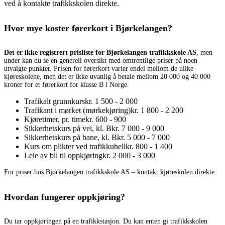
ved å kontakte trafikkskolen direkte.
Hvor mye koster førerkort i Bjørkelangen?
Det er ikke registrert prisliste for Bjørkelangen trafikkskole AS
, men
under kan du se en generell oversikt med omtrentlige priser på noen
utvalgte punkter. Prisen for førerkort varier endel mellom de ulike
kjøreskolene, men det er ikke uvanlig å betale mellom 20 000 og 40 000
kroner for et førerkort for klasse B i Norge.
Trafikalt grunnkurs
kr. 1 500 - 2 000
Trafikant i mørket (mørkekjøring)
kr. 1 800 - 2 200
Kjøretimer, pr. time
kr. 600 - 900
Sikkerhetskurs på vei, kl. B
kr. 7 000 - 9 000
Sikkerhetskurs på bane, kl. B
kr. 5 000 - 7 000
Kurs om plikter ved trafikkuhell
kr. 800 - 1 400
Leie av bil til oppkjøring
kr. 2 000 - 3 000
For priser hos Bjørkelangen trafikkskole AS – kontakt kjøreskolen direkte.
Hvordan fungerer oppkjøring?
Du tar oppkjøringen på en trafikkstasjon. Du kan enten gi trafikkskolen