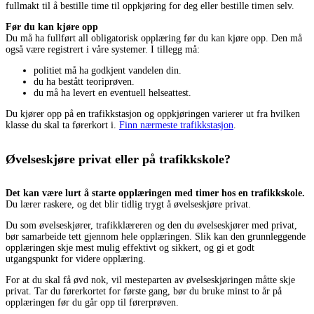
fullmakt til å bestille time til oppkjøring for deg eller bestille timen selv.
Før du kan kjøre opp
Du må ha fullført all obligatorisk opplæring før du kan kjøre opp. Den må
også være registrert i våre systemer. I tillegg må:
politiet må ha godkjent vandelen din.
du ha bestått teoriprøven.
du må ha levert en eventuell helseattest.
Du kjører opp på en trafikkstasjon og oppkjøringen varierer ut fra hvilken
klasse du skal ta førerkort i.
Finn nærmeste trafikkstasjon
.
Øvelseskjøre privat eller på trafikkskole?
Det kan være lurt å starte opplæringen med timer hos en trafikkskole.
Du lærer raskere, og det blir tidlig trygt å øvelseskjøre privat.
Du som øvelseskjører, trafikklæreren og den du øvelseskjører med privat,
bør samarbeide tett gjennom hele opplæringen. Slik kan den grunnleggende
opplæringen skje mest mulig effektivt og sikkert, og gi et godt
utgangspunkt for videre opplæring.
For at du skal få øvd nok, vil mesteparten av øvelseskjøringen måtte skje
privat. Tar du førerkortet for første gang, bør du bruke minst to år på
opplæringen før du går opp til førerprøven.