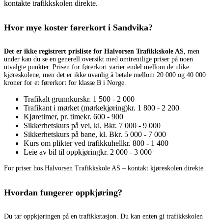
kontakte trafikkskolen direkte.
Hvor mye koster førerkort i Sandvika?
Det er ikke registrert prisliste for Halvorsen Trafikkskole AS
, men
under kan du se en generell oversikt med omtrentlige priser på noen
utvalgte punkter. Prisen for førerkort varier endel mellom de ulike
kjøreskolene, men det er ikke uvanlig å betale mellom 20 000 og 40 000
kroner for et førerkort for klasse B i Norge.
Trafikalt grunnkurs
kr. 1 500 - 2 000
Trafikant i mørket (mørkekjøring)
kr. 1 800 - 2 200
Kjøretimer, pr. time
kr. 600 - 900
Sikkerhetskurs på vei, kl. B
kr. 7 000 - 9 000
Sikkerhetskurs på bane, kl. B
kr. 5 000 - 7 000
Kurs om plikter ved trafikkuhell
kr. 800 - 1 400
Leie av bil til oppkjøring
kr. 2 000 - 3 000
For priser hos Halvorsen Trafikkskole AS – kontakt kjøreskolen direkte.
Hvordan fungerer oppkjøring?
Du tar oppkjøringen på en trafikkstasjon. Du kan enten gi trafikkskolen