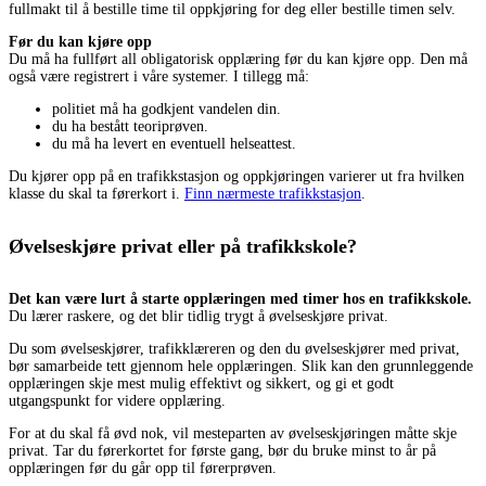
fullmakt til å bestille time til oppkjøring for deg eller bestille timen selv.
Før du kan kjøre opp
Du må ha fullført all obligatorisk opplæring før du kan kjøre opp. Den må
også være registrert i våre systemer. I tillegg må:
politiet må ha godkjent vandelen din.
du ha bestått teoriprøven.
du må ha levert en eventuell helseattest.
Du kjører opp på en trafikkstasjon og oppkjøringen varierer ut fra hvilken
klasse du skal ta førerkort i.
Finn nærmeste trafikkstasjon
.
Øvelseskjøre privat eller på trafikkskole?
Det kan være lurt å starte opplæringen med timer hos en trafikkskole.
Du lærer raskere, og det blir tidlig trygt å øvelseskjøre privat.
Du som øvelseskjører, trafikklæreren og den du øvelseskjører med privat,
bør samarbeide tett gjennom hele opplæringen. Slik kan den grunnleggende
opplæringen skje mest mulig effektivt og sikkert, og gi et godt
utgangspunkt for videre opplæring.
For at du skal få øvd nok, vil mesteparten av øvelseskjøringen måtte skje
privat. Tar du førerkortet for første gang, bør du bruke minst to år på
opplæringen før du går opp til førerprøven.