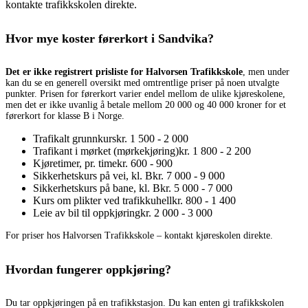
kontakte trafikkskolen direkte.
Hvor mye koster førerkort i Sandvika?
Det er ikke registrert prisliste for Halvorsen Trafikkskole
, men under
kan du se en generell oversikt med omtrentlige priser på noen utvalgte
punkter. Prisen for førerkort varier endel mellom de ulike kjøreskolene,
men det er ikke uvanlig å betale mellom 20 000 og 40 000 kroner for et
førerkort for klasse B i Norge.
Trafikalt grunnkurs
kr. 1 500 - 2 000
Trafikant i mørket (mørkekjøring)
kr. 1 800 - 2 200
Kjøretimer, pr. time
kr. 600 - 900
Sikkerhetskurs på vei, kl. B
kr. 7 000 - 9 000
Sikkerhetskurs på bane, kl. B
kr. 5 000 - 7 000
Kurs om plikter ved trafikkuhell
kr. 800 - 1 400
Leie av bil til oppkjøring
kr. 2 000 - 3 000
For priser hos Halvorsen Trafikkskole – kontakt kjøreskolen direkte.
Hvordan fungerer oppkjøring?
Du tar oppkjøringen på en trafikkstasjon. Du kan enten gi trafikkskolen