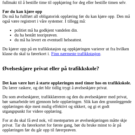
fullmakt til å bestille time til oppkjøring for deg eller bestille timen selv.
Før du kan kjøre opp
Du må ha fullført all obligatorisk opplæring før du kan kjøre opp. Den må
også være registrert i våre systemer. I tillegg må:
politiet må ha godkjent vandelen din.
du ha bestått teoriprøven.
du må ha levert en eventuell helseattest.
Du kjører opp på en trafikkstasjon og oppkjøringen varierer ut fra hvilken
klasse du skal ta førerkort i.
Finn nærmeste trafikkstasjon
.
Øvelseskjøre privat eller på trafikkskole?
Det kan være lurt å starte opplæringen med timer hos en trafikkskole.
Du lærer raskere, og det blir tidlig trygt å øvelseskjøre privat.
Du som øvelseskjører, trafikklæreren og den du øvelseskjører med privat,
bør samarbeide tett gjennom hele opplæringen. Slik kan den grunnleggende
opplæringen skje mest mulig effektivt og sikkert, og gi et godt
utgangspunkt for videre opplæring.
For at du skal få øvd nok, vil mesteparten av øvelseskjøringen måtte skje
privat. Tar du førerkortet for første gang, bør du bruke minst to år på
opplæringen før du går opp til førerprøven.